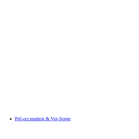
From Gaspard to Gilgamesh and Inanna
เข้าชมได้ฟรี
Pré-occupation & Vor-Sorge