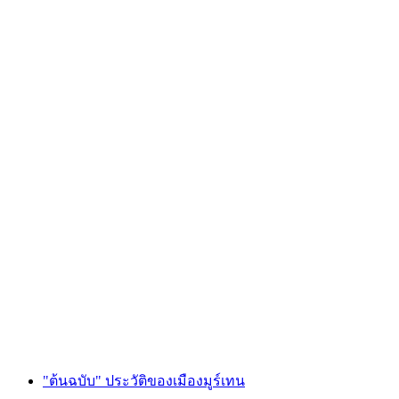
เช่าเรือในแม่น้ำสำหรับ 2-4 คน: เช่าเรือยาง
ต่อคน
ตั้งแต่ THB 5970
"ต้นฉบับ" ประวัติของเมืองมูร์เทน