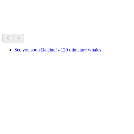
กำลังจัดอยู่ตอนนี้
แนะนำจากสิ่งที่จัดอยู่ในขณะนี้
See you soon Baleine! - 120 miniature whales