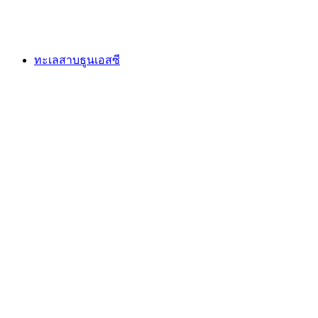
ทะเลสาบเจนีวา
ทะเลสาบธูนเอสซี