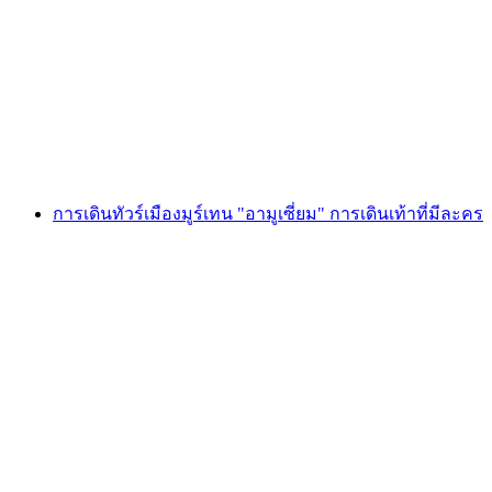
"ต้นฉบับ" ประวัติของเมืองมูร์เทน
ต่อคน
ตั้งแต่ THB 9590
การเดินทัวร์เมืองมูร์เทน "อามูเซี่ยม" การเดินเท้าที่มีละคร