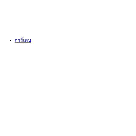
ทะเลสาบมูร์เท่น
การ์เทน