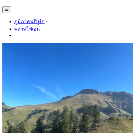
ภูมิภาคฟรีบูร์ก
พลาฟไฟเอน