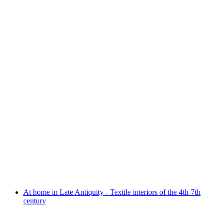
Pré-occupation & Vor-Sorge
เข้าชมได้ฟรี
At home in Late Antiquity - Textile interiors of the 4th-7th
century