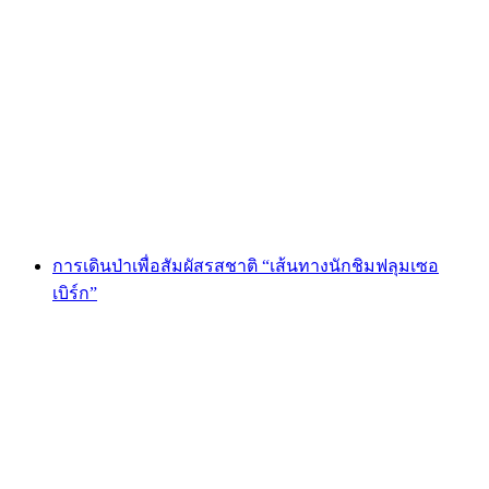
ตั๋วรถกระเช้าไฟฟ้า Melchsee-Frutt จาก
Stöckalp
ต่อคน
ตั้งแต่ THB 1075
การเดินป่าเพื่อสัมผัสรสชาติ “เส้นทางนักชิมฟลุมเซอ
เบิร์ก”