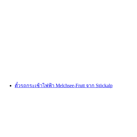
บัตรทางเดินโคมไฟซัทเทล-ฮอคสตูคลิ
ต่อคน
ตั้งแต่ THB 1290
ตั๋วรถกระเช้าไฟฟ้า Melchsee-Frutt จาก Stöckalp