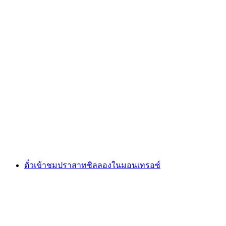
บัตรเข้า Seilpark Interlaken Outdoor พร้อม 14 
ต่อคน
ตั้งแต่ THB 895
ตั๋วเข้าชมปราสาทชิลลองในมอนเทรอซ์