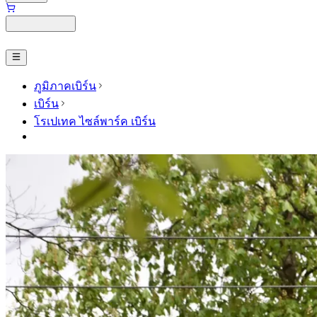
ภูมิภาคเบิร์น
เบิร์น
โรเปเทค ไซล์พาร์ค เบิร์น