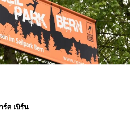
์ค เบิร์น