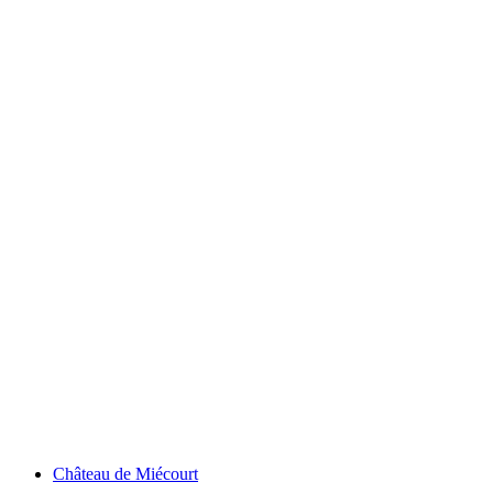
Château de Porrentruy
Château de Miécourt