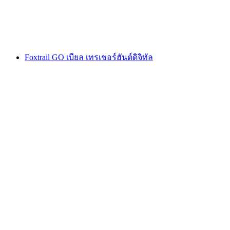
ต่อคน
ตั้งแต่ THB 39495
Foxtrail GO เบียล เทรเชอร์ฮันต์ดิจิทัล