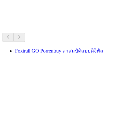
แลนด์
แนะนำจากความนิยมที่ยาวนาน
Foxtrail GO Porrentruy ล่าสมบัติแบบดิจิทัล