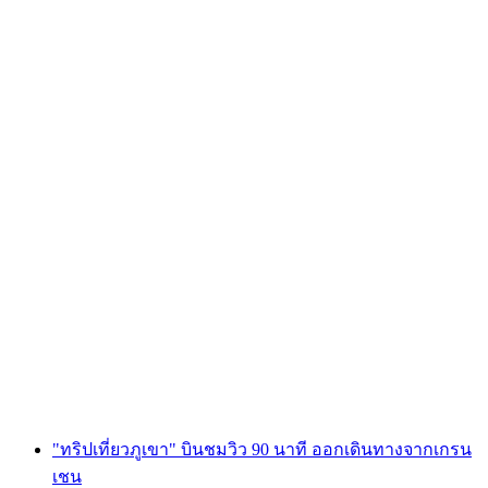
Foxtrail GO Porrentruy ล่าสมบัติแบบดิจิทัล
ต่อคน
ตั้งแต่ THB 810
"ทริปเที่ยวภูเขา" บินชมวิว 90 นาที ออกเดินทางจากเกรน
เชน