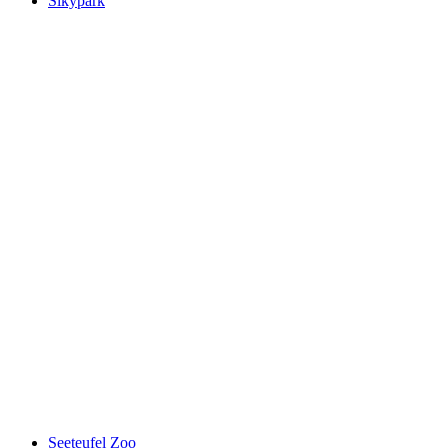
Sikypark
Sikypark
Seeteufel Zoo