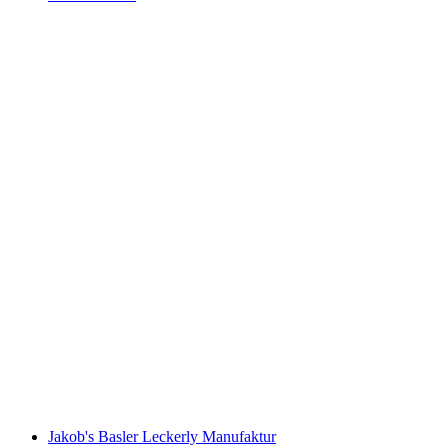
Seeteufel Zoo
Jakob's Basler Leckerly Manufaktur