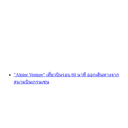
"ทริปเที่ยวภูเขา" บินชมวิว 90 นาที ออกเดินทาง
จากเกรนเชน
ต่อคน
ตั้งแต่ THB 59275
"Alpine Venture" เที่ยวบินรอบ 60 นาที ออกเดินทางจาก
สนามบินเกรนเชน