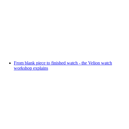
Marché-Concours
เข้าชมได้ฟรี
From blank piece to finished watch - the Velion watch
workshop explains