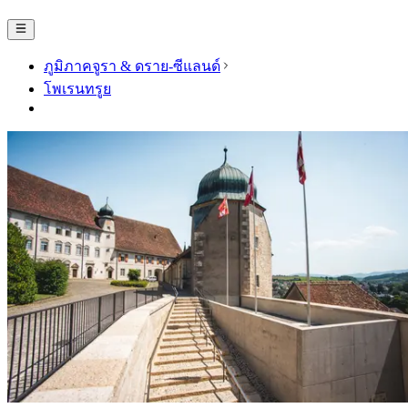
ภูมิภาคจูรา & ดราย-ซีแลนด์
โพเรนทรูย