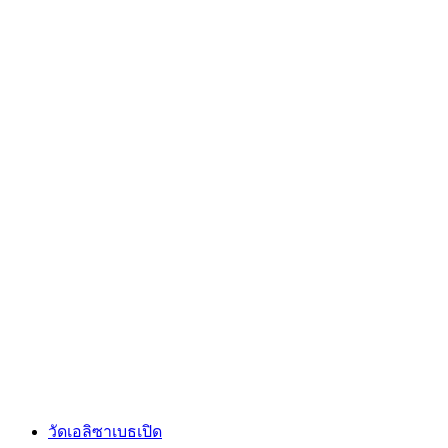
ซาลีน ชไวเซอร์ฮัลเล
วัดเอลิซาเบธเปิด