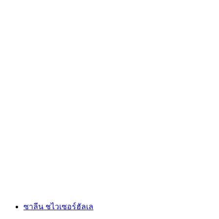
Enter Technikwelt Solothurn
ซาลีน ชไวเซอร์ฮัลเล