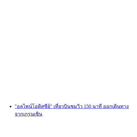
Foxtrail GO เบียล เทรเชอร์ฮันต์ดิจิทัล
ต่อคน
ตั้งแต่ THB 810
"อลไพน์โอดิสซีย์" เที่ยวบินชมวิว 150 นาที ออกเดินทาง
จากเกรนเชิน