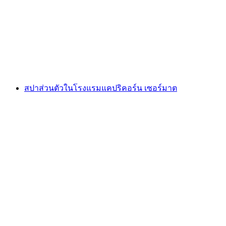
ต่อคน
ตั้งแต่ THB 1740
สปาส่วนตัวในโรงแรมแคปริคอร์น เซอร์มาต