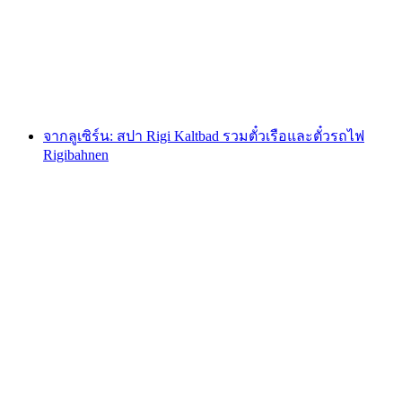
ต่อคน
ตั้งแต่ THB 93335
จากลูเซิร์น: สปา Rigi Kaltbad รวมตั๋วเรือและตั๋วรถไฟ
Rigibahnen