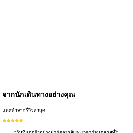
บัตรเข้าสปาแบบวันเดียวพร้อมตะกร้าสปาสำหรับ
แขกที่มาใช้บริการรายวันที่โรงแรม Lenkerhof
ต่อคน
ตั้งแต่ THB 3395
จากนักเดินทางอย่างคุณ
แนะนำจากรีวิวล่าสุด
“วันที่แดดจ้าอย่างน่าอัศจรรย์และเวลาผ่อนคลายที่ริ