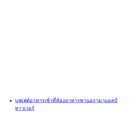
บัตรเข้าสระน้ำและสไลเดอร์ที่ Splash and Spa
ต่อคน
ตั้งแต่ THB 1825
บุฟเฟ่ต์อาหารเช้าที่ห้องอาหารพานอรามาแอลป์
ทาวเวอร์