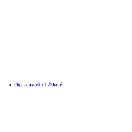
บัตรเข้าสวนน้ำร้อน Thermalbad ที่โอวร์นแนซ์
ต่อคน
ตั้งแต่ THB 1150
Fitpass สมาชิก 1 สัปดาห์