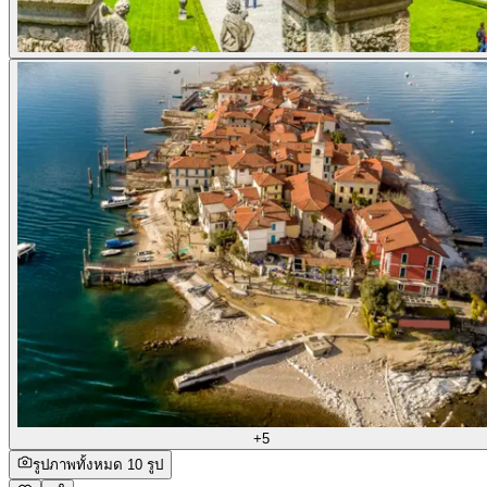
+5
รูปภาพทั้งหมด 10 รูป