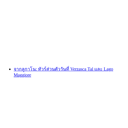
จากโคโม (อิตาลี): ทริปส่วนตัวเที่ยวตลาดและ
ปราสาทในเบลลินโซนา
ต่อคน
ตั้งแต่ THB 42005
จากลูกาโน: ทัวร์ส่วนตัววันที่ Verzasca Tal และ Lago
Maggiore