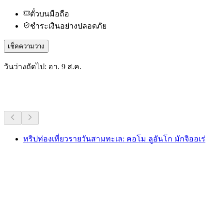
ตั๋วบนมือถือ
ชำระเงินอย่างปลอดภัย
เช็คความว่าง
วันว่างถัดไป: อา. 9 ส.ค.
กิจกรรมอื่น ๆ
ทริปท่องเที่ยวรายวันสามทะเล: คอโม ลูอันโก มักจิออเร่