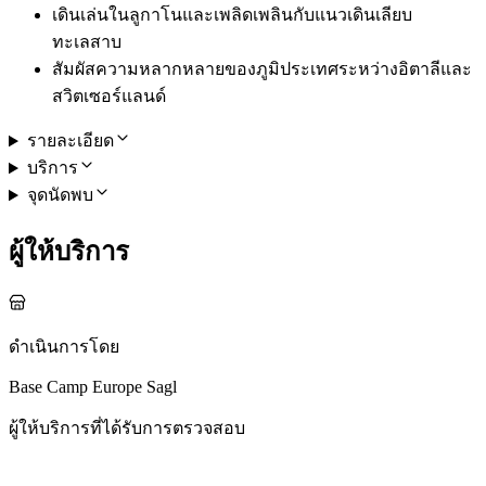
เดินเล่นในลูกาโนและเพลิดเพลินกับแนวเดินเลียบ
ทะเลสาบ
สัมผัสความหลากหลายของภูมิประเทศระหว่างอิตาลีและ
สวิตเซอร์แลนด์
รายละเอียด
บริการ
จุดนัดพบ
ผู้ให้บริการ
ดำเนินการโดย
Base Camp Europe Sagl
ผู้ให้บริการที่ได้รับการตรวจสอบ