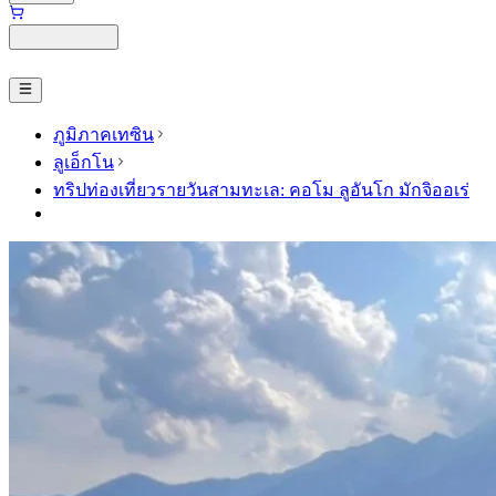
ภูมิภาคเทซิน
ลูเอ็กโน
ทริปท่องเที่ยวรายวันสามทะเล: คอโม ลูอันโก มักจิออเร่