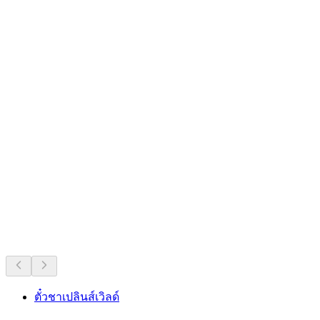
รายการยอดนิยมตลอดกาลของสวิตเซอร์
แลนด์
แนะนำจากความนิยมที่ยาวนาน
ตั๋วชาเปลินส์เวิลด์