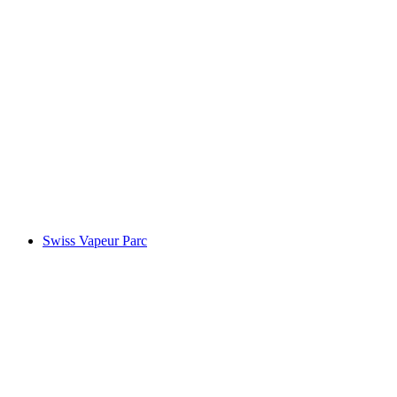
Fort de Chillon
Swiss Vapeur Parc