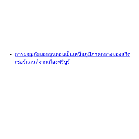
สาบเกรเรอซ
ต่อคน
ตั้งแต่ THB 640
การผจญภัยบอลลูนตอนเย็นเหนือภูมิภาคกลางของสวิต
เซอร์แลนด์จากเมืองฟริบูร์