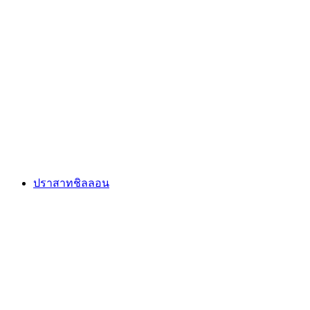
น้ำเย็น峡谷
ปราสาทชิลลอน