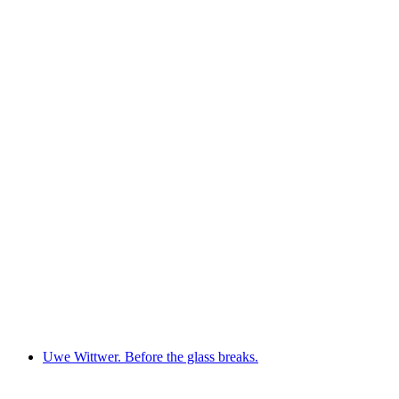
Kokoschka’s Odyssey
เข้าชมได้ฟรี
Uwe Wittwer. Before the glass breaks.