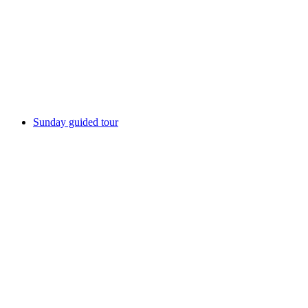
Uwe Wittwer. Before the glass breaks.
เข้าชมได้ฟรี
Sunday guided tour