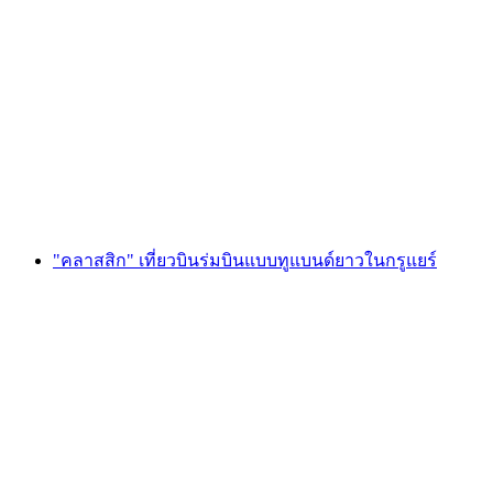
ตั๋วชาเปลินส์เวิลด์
ต่อคน
ตั้งแต่ THB 1275
"คลาสสิก" เที่ยวบินร่มบินแบบทูแบนด์ยาวในกรูแยร์