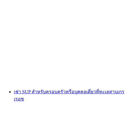
การเล่นร่มร่อนแบบคู่ที่มอนทรีอุส
ต่อคน
ตั้งแต่ THB 8070
เช่า SUP สำหรับครอบครัวหรือบุคคลเดี่ยวที่ทะเลสาบเกร
เรอซ