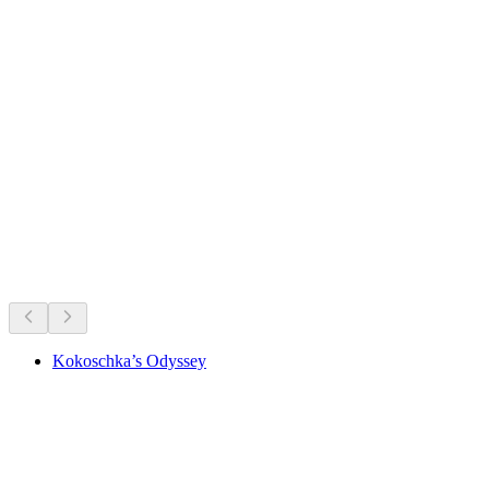
Château de Chardonne
กำลังจัดอยู่ตอนนี้
แนะนำจากสิ่งที่จัดอยู่ในขณะนี้
Kokoschka’s Odyssey