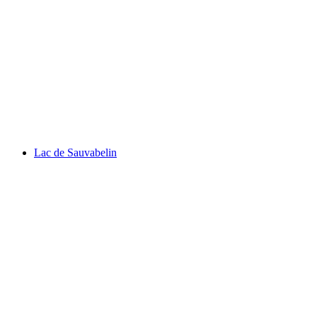
Château de La Tour-de-Peilz
Lac de Sauvabelin