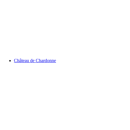
Lac de Sauvabelin
Château de Chardonne