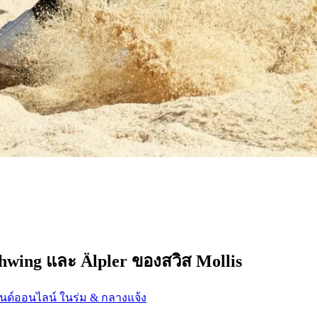
wing และ Älpler ของสวิส Mollis
ลนด์ออนไลน์ ในร่ม & กลางแจ้ง