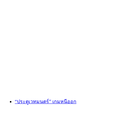
การแข่งขันฟุตบอลเก็บเหรียญแบบกลุ่มทั่วทั้งสวิตเ
ต่อคน
ตั้งแต่ THB 3750
“ประตูเวทมนตร์” เกมหนีออก