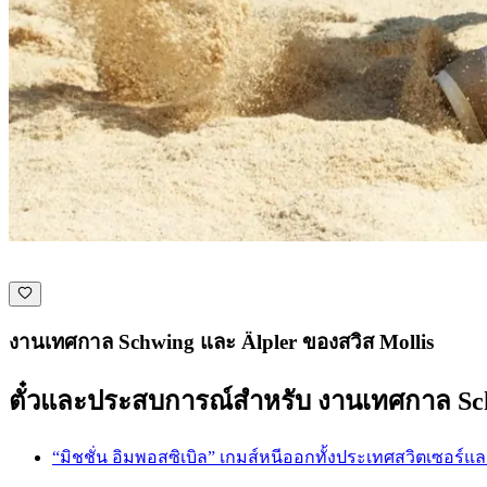
งานเทศกาล Schwing และ Älpler ของสวิส Mollis
ตั๋วและประสบการณ์สำหรับ งานเทศกาล Sch
“มิชชั่น อิมพอสซิเบิล” เกมส์หนีออกทั้งประเทศสวิตเซอร์แ