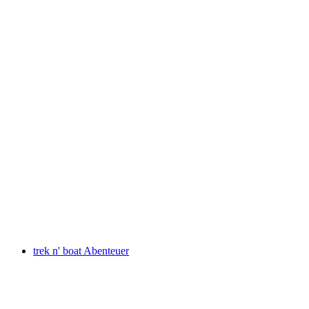
Church service
เข้าชมได้ฟรี
trek n' boat Abenteuer