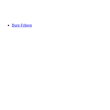
Burg Tuor
Burg Friberg
Burg Friberg