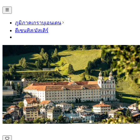
ภูมิภาคเกราบุเอนเดน
ดีเซนทิส/มัสเติร์