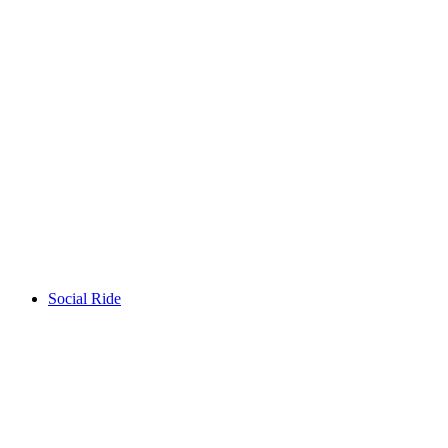
Morning Flow at the Swiss House
เข้าชมได้ฟรี
Social Ride