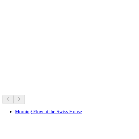
Lake Toma
กำลังจัดอยู่ตอนนี้
แนะนำจากสิ่งที่จัดอยู่ในขณะนี้
Morning Flow at the Swiss House