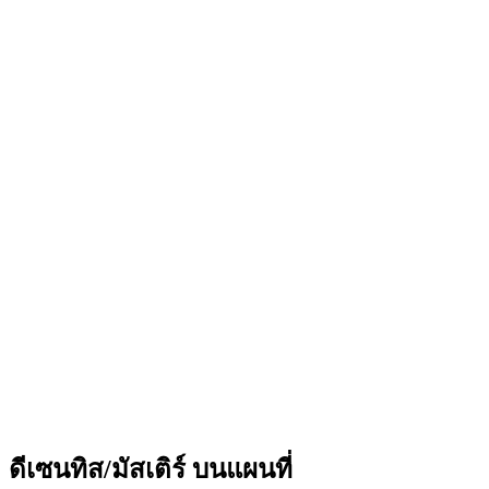
trek n' boat Abenteuer
เข้าชมได้ฟรี
ดีเซนทิส/มัสเติร์ บนแผนที่