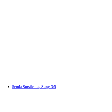
Senda Lag Crest Ault
Senda Sursilvana, Stage 3/5