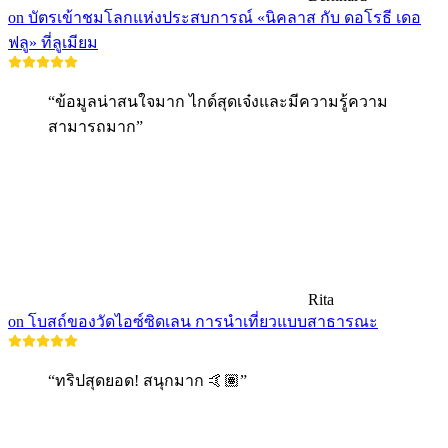
on บัตรเข้าชมโลกแห่งประสบการณ์ «นิคลาส กับ ดอโรธี เดอ
ฟลู» ที่ลูเมียม
“ข้อมูลน่าสนใจมาก ไกด์สุดเจ๋งและมีความรู้ความ
สามารถมาก”
Rita
on โบสถ์ของวัดไอซ์ซิดเลน การนำเที่ยวแบบสาธารณะ
“ทริปสุดยอด! สนุกมาก 🤙🏽”