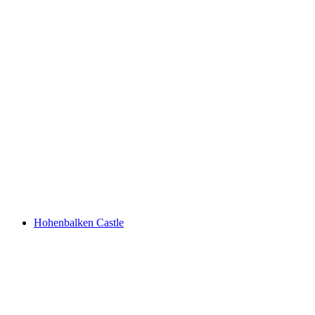
Lai dalla Stria
Hohenbalken Castle