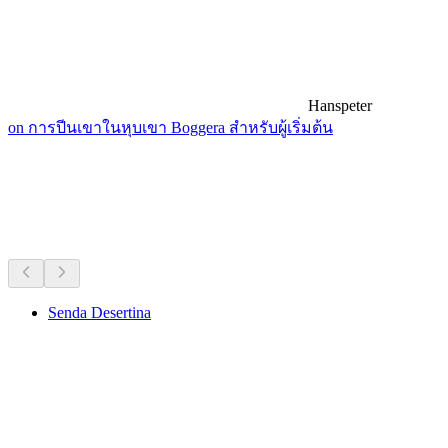
Hanspeter
on การปีนเขาในหุบเขา Boggera สำหรับผู้เริ่มต้น
เส้นทางเดินป่าใกล้ๆ
ทั้งหมดภายใน 30 นาทีโดยรถยนต์
Senda Desertina