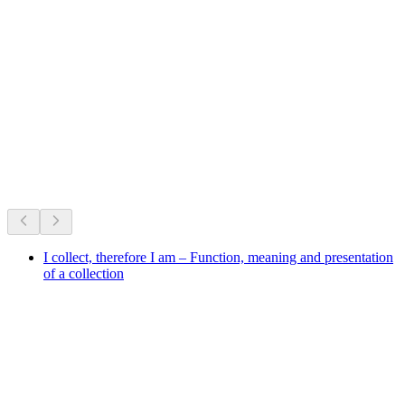
Stanserhorn
กำลังจัดอยู่ตอนนี้
แนะนำจากสิ่งที่จัดอยู่ในขณะนี้
I collect, therefore I am – Function, meaning and presentation
of a collection