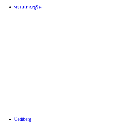
ทะเลสาบซูริค
ทะเลสาบซูริค
Uetliberg