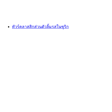
ต่อคน
ตั้งแต่ THB 555
ทัวร์คลาสสิกส่วนตัวลิ้มรสในซูริก