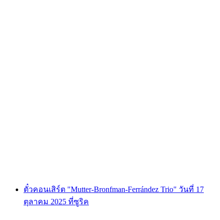
ทัวร์เล่น Wakeboard ที่ Zürichsee วันครึ่งหรือทั้ง
วัน
ต่อคน
ตั้งแต่ THB 42045
ตั๋วคอนเสิร์ต "Mutter-Bronfman-Ferrández Trio" วันที่ 17
ตุลาคม 2025 ที่ซูริค