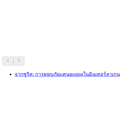
รายการยอดนิยมตลอดกาลของสวิตเซอร์
แลนด์
แนะนำจากความนิยมที่ยาวนาน
จากซูริค: การผจญภัยแคนยoningในอินเทอร์ลาเกน