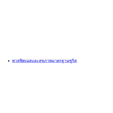
ตั๋วคอนเสิร์ต "Mutter-Bronfman-Ferrández
Trio" วันที่ 17 ตุลาคม 2025 ที่ซูริค
ต่อคน
ตั้งแต่ THB 5135
พาสฟิตเนสและสุขภาพมาตรฐานซูริค