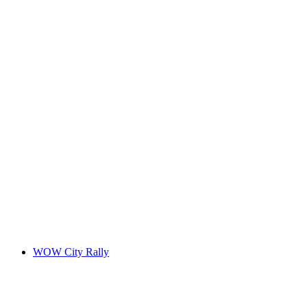
Like a Face of Its Own
เข้าชมได้ฟรี
WOW City Rally