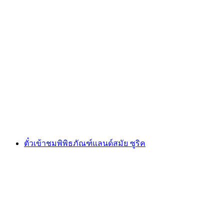
ตั๋ว Illuminarium "คริสต์มาสกรุบกรอบของยุคิ"
ต่อคน
ตั้งแต่ THB 595
ตั๋วเข้าชมพิพิธภัณฑ์แลนด์สมัย ซูริค