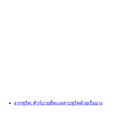
ทัวร์คลาสสิกส่วนตัวลิ้มรสในซูริก
ต่อคน
ตั้งแต่ THB 106170
จากซูริค: ทัวร์บ่ายที่ทะเลสาบซูริคด้วยเรือยาง