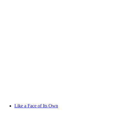
I collect, therefore I am – Function, meaning
and presentation of a collection
เข้าชมได้ฟรี
Like a Face of Its Own