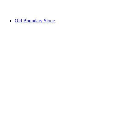
ตั้งแต่ THB 1065
Old Boundary Stone
Old Boundary Stone