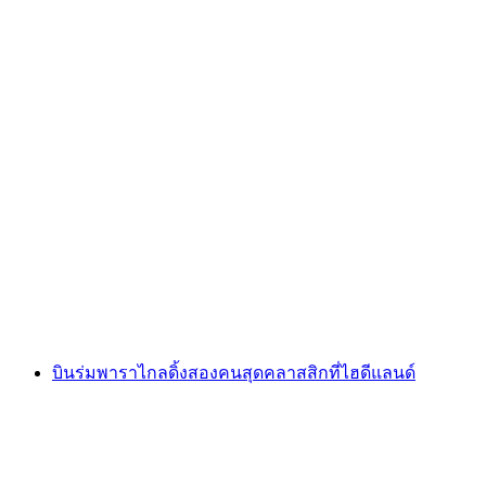
เส้นทางการเดินที่มีมุมมองการทำอาหารที่ Pizol
ต่อคน
ตั้งแต่ THB 2380
บินร่มพาราไกลดิ้งสองคนสุดคลาสสิกที่ไฮดีแลนด์