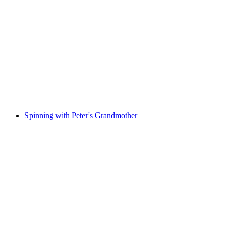
Church service at Fläsch church
เข้าชมได้ฟรี
Spinning with Peter's Grandmother