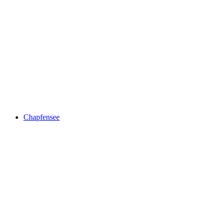
Beech
Chapfensee