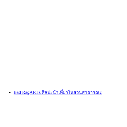
การนำเสนอศิลปะ Bad RagARTz ในตอนเย็น
ต่อคน
ตั้งแต่ THB 1105
Bad RagARTz ศิลปะนำเที่ยวในสวนสาธารณะ