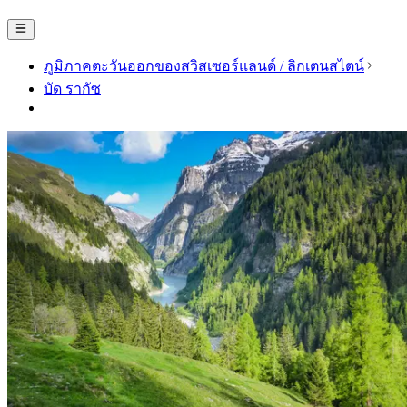
ภูมิภาคตะวันออกของสวิสเซอร์แลนด์ / ลิกเตนสไตน์
บัด รากัซ