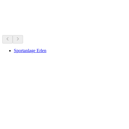
ทะเลสาบและกิจกรรมทางน้ำ
ทั้งหมดภายใน 15 นาทีโดยรถยนต์
Sportanlage Erlen