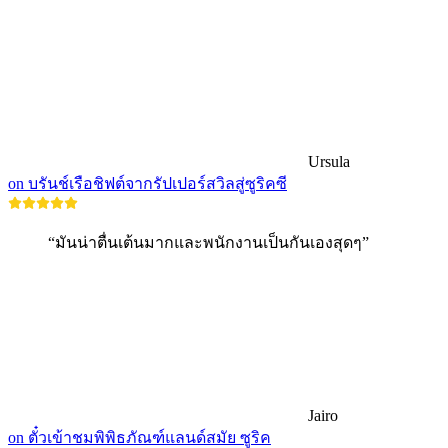
Ursula
on บรันช์เรือชิฟต์จากรัปเปอร์สวิลสู่ซูริคซี
“มันน่าตื่นเต้นมากและพนักงานเป็นกันเองสุดๆ”
Jairo
on ตั๋วเข้าชมพิพิธภัณฑ์แลนด์สมัย ซูริค