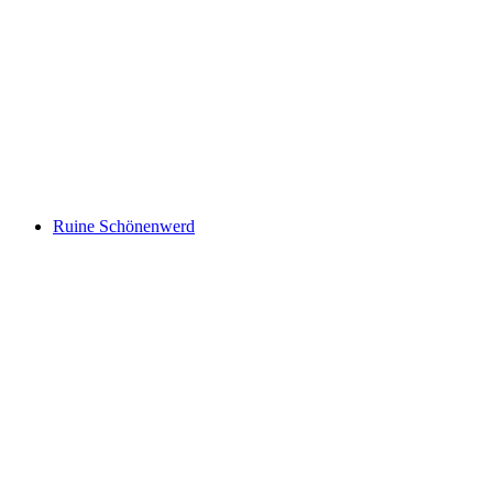
Ruine Glanzenberg
Ruine Schönenwerd