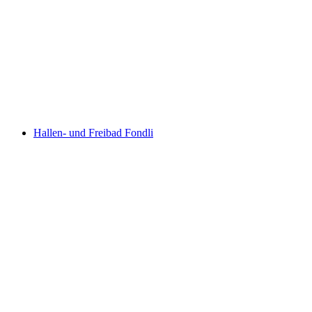
im Moos Swimming Pool
Hallen- und Freibad Fondli