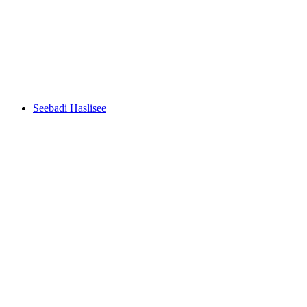
Gartenbad tägi Wettingen
Seebadi Haslisee