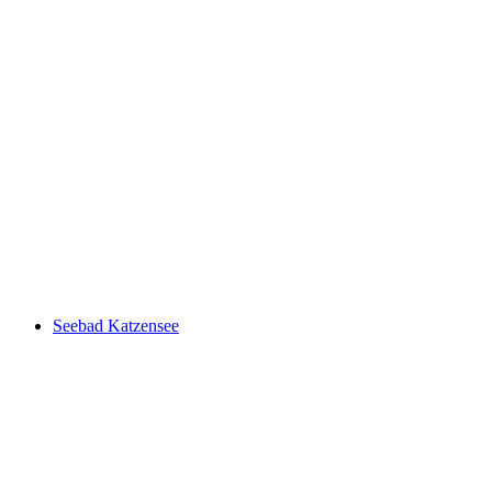
Seebadi Haslisee
Seebad Katzensee