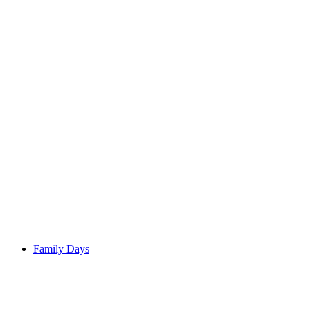
Dekarb - What? New themed tour at Umwelt
Arena
เข้าชมได้ฟรี
Family Days