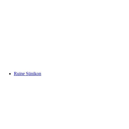
Ruine Alt-Regensberg
Ruine Sünikon