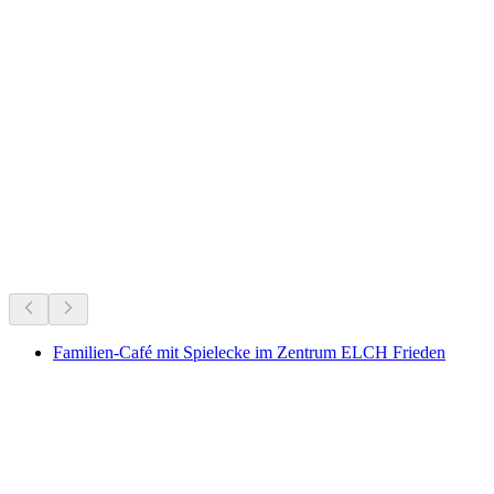
Ruine Alt-Lägern
กำลังจัดอยู่ตอนนี้
แนะนำจากสิ่งที่จัดอยู่ในขณะนี้
Familien-Café mit Spielecke im Zentrum ELCH Frieden