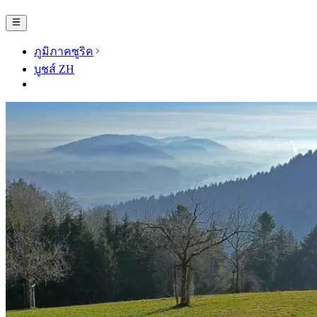
ภูมิภาคซูริค
บูชส์ ZH