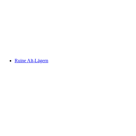
Ruine Schönenwerd
Ruine Alt-Lägern