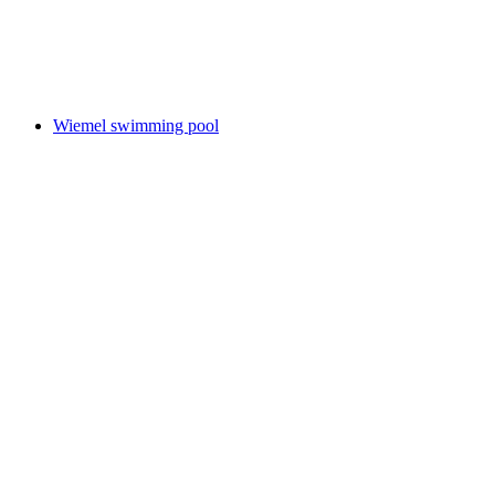
Sportanlage Erlen
Wiemel swimming pool
Wiemel swimming pool