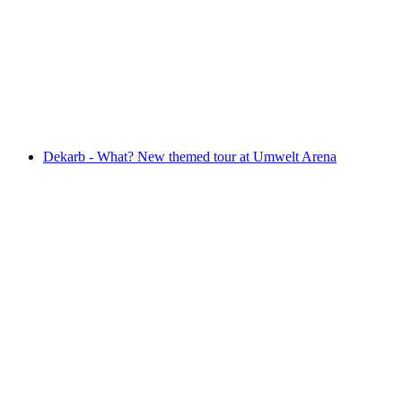
Sonntägliche Kurzführung
เข้าชมได้ฟรี
Dekarb - What? New themed tour at Umwelt Arena