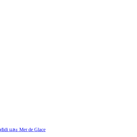
งค์ อูกิลดูมีด และทะเลสาบน้ำแข็ง
 Midi และ Mer de Glace