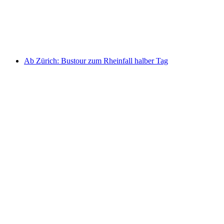
pro Person
ab CHF 62
Ab Zürich: Bustour zum Rheinfall halber Tag