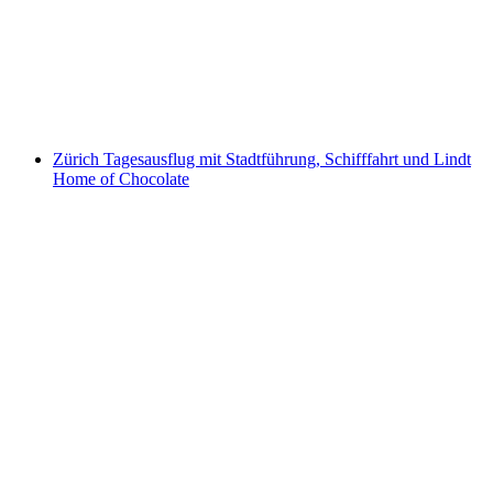
Abenteuer
pro Person
ab CHF 80
Zürich Tagesausflug mit Stadtführung, Schifffahrt und Lindt
Home of Chocolate