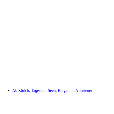
Ab Zürich: Bustour zum Rheinfall halber Tag
pro Person
ab CHF 55
Ab Zürich: Tagestour Seen, Berge und Abenteuer