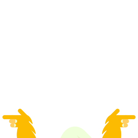
Zürich Tagesausflug mit Stadtführung,
Schifffahrt und Lindt Home of Chocolate
pro Person
ab CHF 93