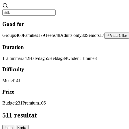
Good for
Groups
460
Families
179
Teens
48
Adults only
30
Seniors
17
Visa 1 fler
Duration
1-3 timmar
342
Halvdag
55
Heldag
39
Under 1 timme
8
Difficulty
Medel
141
Price
Budget
231
Premium
106
511 resultat
Lista
Karta