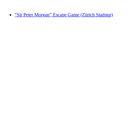
från SEK 171
“Sir Peter Morgan” Escape Game (Zürich Stadstur)