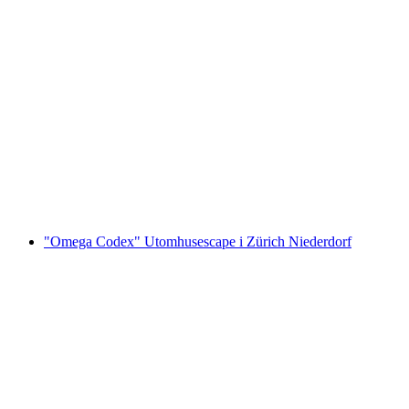
Privat stadsvandring i Zürich med Stadflüsterer
per person
från SEK 1945
"Omega Codex" Utomhusescape i Zürich Niederdorf