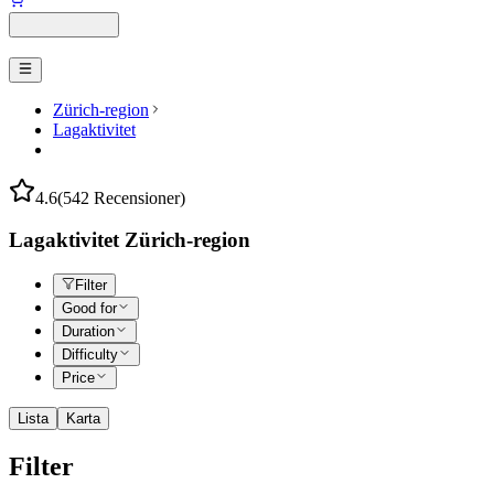
Zürich-region
Lagaktivitet
4.6
(542 Recensioner)
Lagaktivitet Zürich-region
Filter
Good for
Duration
Difficulty
Price
Lista
Karta
Filter