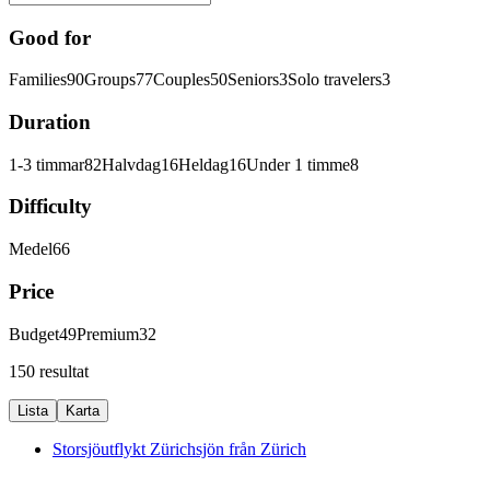
Good for
Families
90
Groups
77
Couples
50
Seniors
3
Solo travelers
3
Duration
1-3 timmar
82
Halvdag
16
Heldag
16
Under 1 timme
8
Difficulty
Medel
66
Price
Budget
49
Premium
32
150 resultat
Lista
Karta
Storsjöutflykt Zürichsjön från Zürich