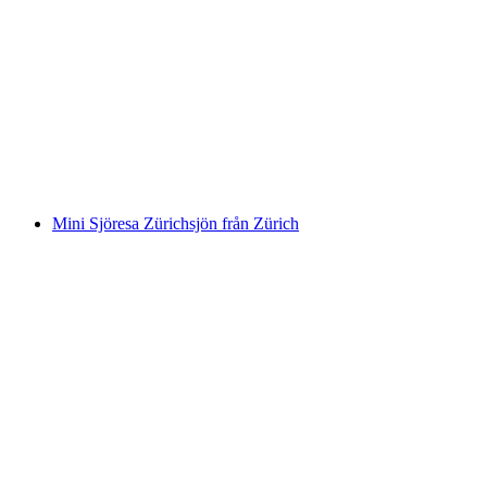
Storsjöutflykt Zürichsjön från Zürich
per person
från SEK 442
Mini Sjöresa Zürichsjön från Zürich