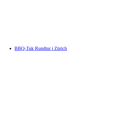
Mini Sjöresa Zürichsjön från Zürich
per person
från SEK 177
BBQ-Tuk Rundtur i Zürich