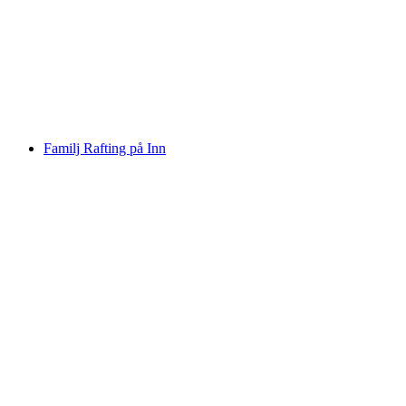
Raftingtur Vorderrhein Rheinschlucht
per person
från SEK 1526
Familj Rafting på Inn