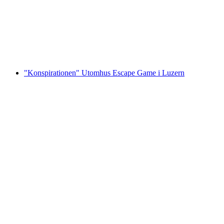
inklusive guidad tur
per person
från SEK 367
"Konspirationen" Utomhus Escape Game i Luzern