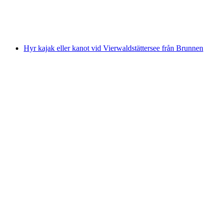
per person
från SEK 1526
Hyr kajak eller kanot vid Vierwaldstättersee från Brunnen