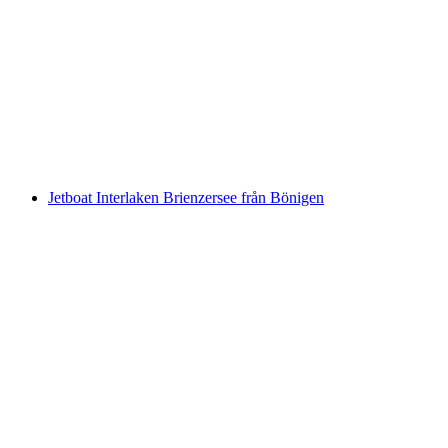
Tapas Tour i Zermatt
per person
från SEK 1184
Jetboat Interlaken Brienzersee från Bönigen