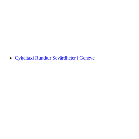
Chokladstadsrundtur i Bern
per person
från SEK 672
Cykeltaxi Rundtur Sevärdheter i Genève