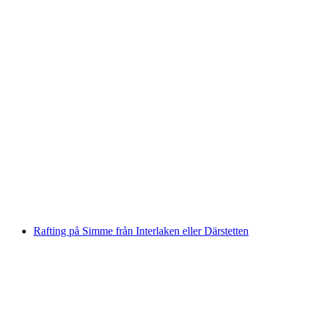
Vildmarkskajakpaddling Vorderrhein med
grillning
per person
från SEK 2136
Rafting på Simme från Interlaken eller Därstetten