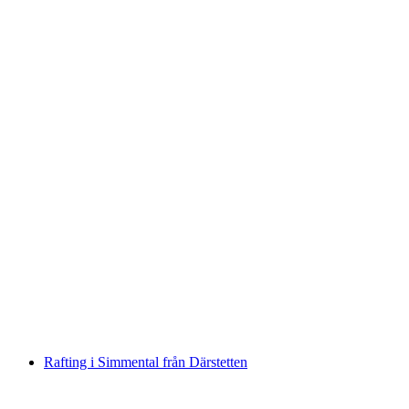
Familj Rafting på Inn
per person
från SEK 1001
Rafting i Simmental från Därstetten