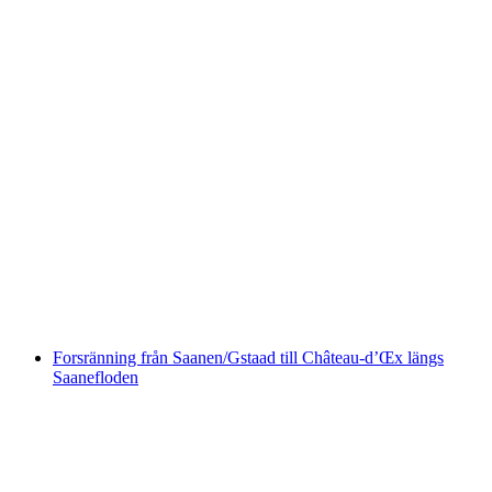
Canyoning genom Saxetenschlucht från
Interlaken
per person
från SEK 1818
Forsränning från Saanen/Gstaad till Château-d’Œx längs
Saanefloden