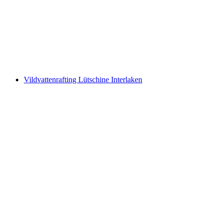
cykel från Bad Ragaz
per person
från SEK 855
Vildvattenrafting Lütschine Interlaken