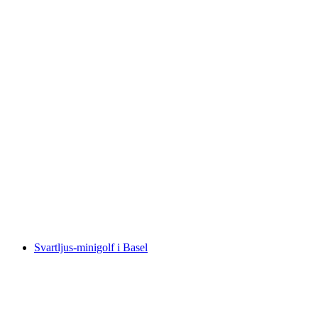
Cykeltaxi Rundtur Sevärdheter i Genève
per person
från SEK 1221
Svartljus-minigolf i Basel