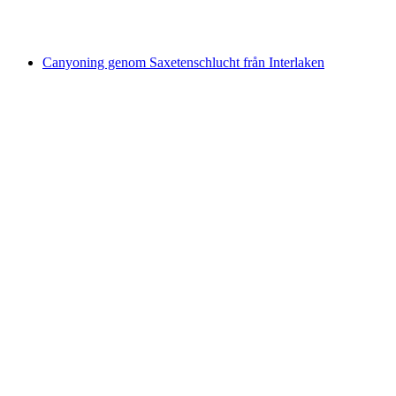
per person
från SEK 2319
Canyoning genom Saxetenschlucht från Interlaken