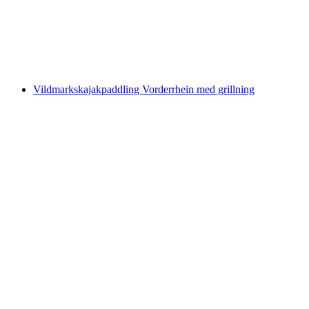
per person
från SEK 1648
Vildmarkskajakpaddling Vorderrhein med grillning