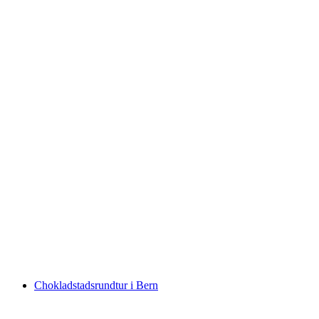
"Konspirationen" Utomhus Escape Game i
Luzern
per person
från SEK 464
Chokladstadsrundtur i Bern