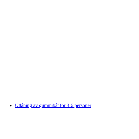
Privat stadsvandring i Zürich med
Stadflüsterer
per person
från SEK 1953
Utlåning av gummibåt för 3-6 personer