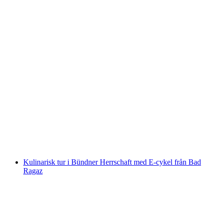
Hyr kajak eller kanot vid Vierwaldstättersee
från Brunnen
per person
från SEK 806
Kulinarisk tur i Bündner Herrschaft med E-cykel från Bad
Ragaz