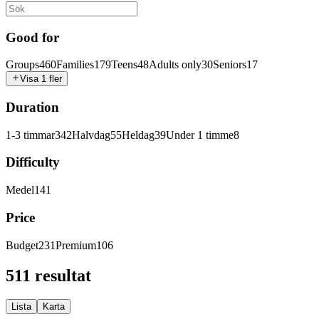
Good for
Groups
460
Families
179
Teens
48
Adults only
30
Seniors
17
Visa 1 fler
Duration
1-3 timmar
342
Halvdag
55
Heldag
39
Under 1 timme
8
Difficulty
Medel
141
Price
Budget
231
Premium
106
511 resultat
Lista
Karta