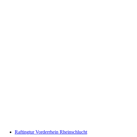
Jetboat Interlaken Brienzersee från Bönigen
per person
från SEK 964
Raftingtur Vorderrhein Rheinschlucht