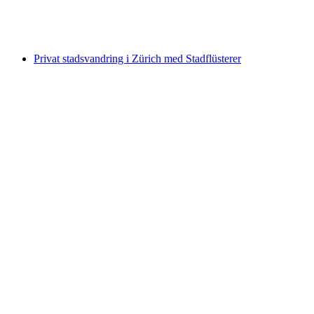
per person
från SEK 1574
Privat stadsvandring i Zürich med Stadflüsterer