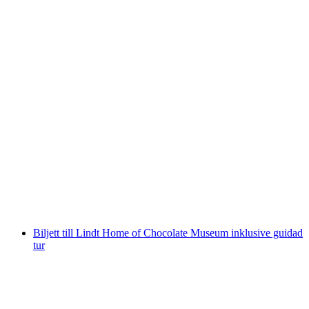
Vildvattenrafting Lütschine Interlaken
per person
från SEK 1831
Biljett till Lindt Home of Chocolate Museum inklusive guidad
tur