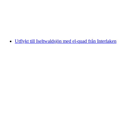
per person
från SEK 184
Utflykt till Iseltwaldsjön med el-quad från Interlaken