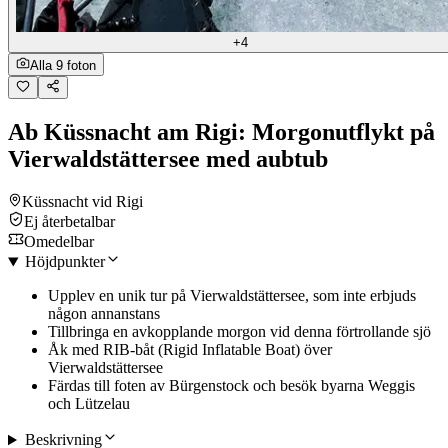
+4
Alla 9 foton
Ab Küssnacht am Rigi: Morgonutflykt på
Vierwaldstättersee med aubtub
Küssnacht vid Rigi
Ej återbetalbar
Omedelbar
Höjdpunkter
Upplev en unik tur på Vierwaldstättersee, som inte erbjuds
någon annanstans
Tillbringa en avkopplande morgon vid denna förtrollande sjö
Åk med RIB-båt (Rigid Inflatable Boat) över
Vierwaldstättersee
Färdas till foten av Bürgenstock och besök byarna Weggis
och Lützelau
Beskrivning