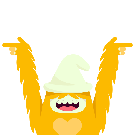
per person
från SEK 13994