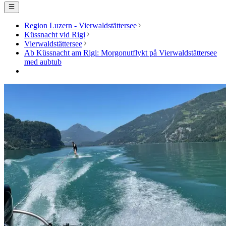
Region Luzern - Vierwaldstättersee
Küssnacht vid Rigi
Vierwaldstättersee
Ab Küssnacht am Rigi: Morgonutflykt på Vierwaldstättersee
med aubtub