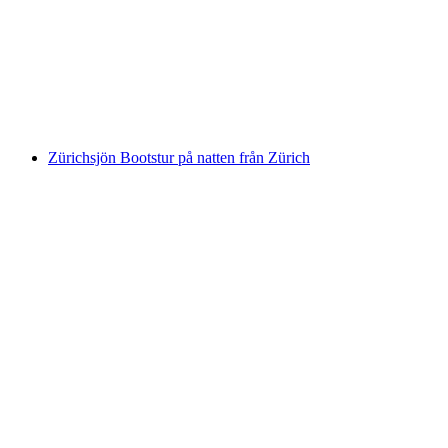
Vierwaldstättersee på eftermiddagen
per person
från SEK 9122
Zürichsjön Bootstur på natten från Zürich