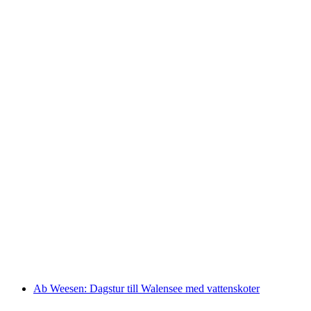
Wakeboardning på Zürichsjön från Zürich
per person
från SEK 7904
Ab Weesen: Dagstur till Walensee med vattenskoter