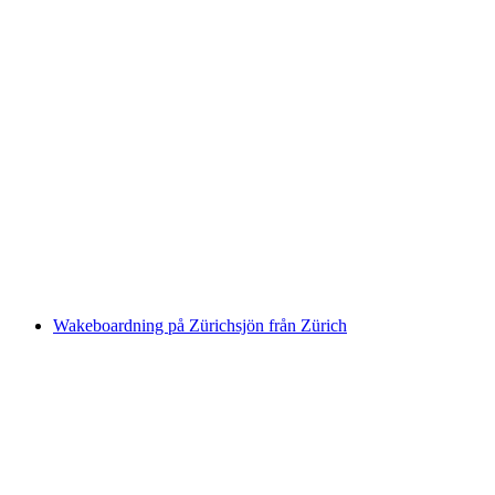
Zürichsjön Bootstur på natten från Zürich
per person
från SEK 4860
Wakeboardning på Zürichsjön från Zürich