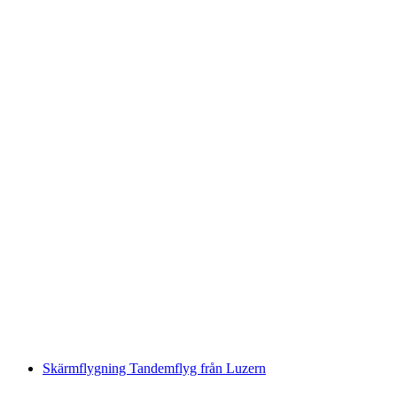
Niederbauen Paragliding Tandem vid
Vierwaldstättersee
per person
från SEK 2441
Skärmflygning Tandemflyg från Luzern