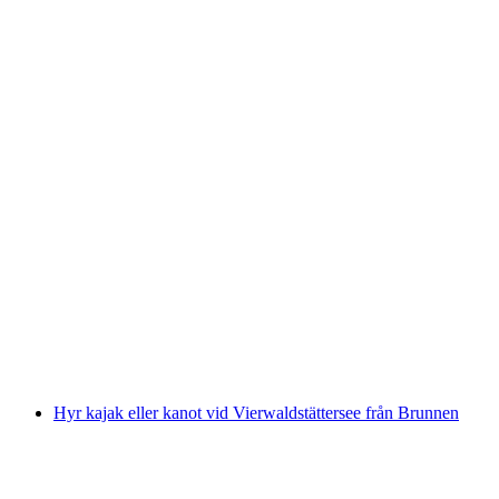
Biljett Luzern - Flüelen med båt
per person
från SEK 647
Hyr kajak eller kanot vid Vierwaldstättersee från Brunnen