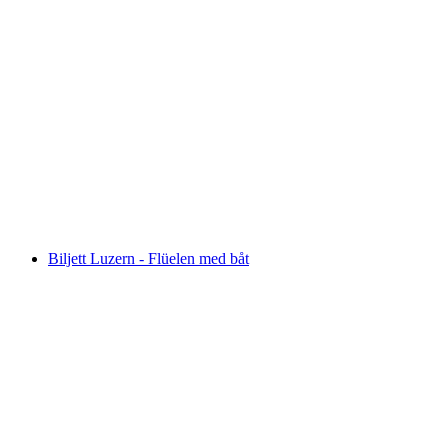
Dagskort för Vierwaldstättersjön med båt
per person
från SEK 1050
Biljett Luzern - Flüelen med båt