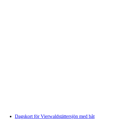
Biljett Luzern - Vitznau med båt
per person
från SEK 379
Dagskort för Vierwaldstättersjön med båt