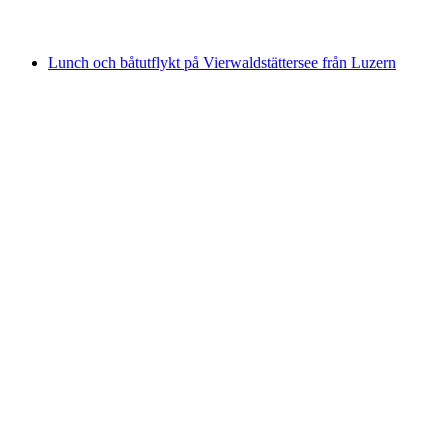
från SEK 562
Lunch och båtutflykt på Vierwaldstättersee från Luzern