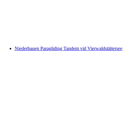
från Brunnen
per person
från SEK 806
Niederbauen Paragliding Tandem vid Vierwaldstättersee