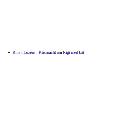
Skärmflygning Tandemflyg från Luzern
per person
från SEK 2380
Billett Luzern - Küssnacht am Rigi med båt