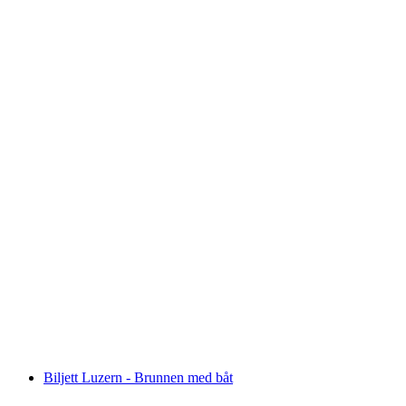
Billett Luzern - Küssnacht am Rigi med båt
per person
från SEK 379
Biljett Luzern - Brunnen med båt