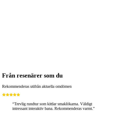
Från Zürich: Privat dagstur till Rigi och
Luzern
per person
från SEK 3661
Från resenärer som du
Rekommenderas utifrån aktuella omdömen
“Trevlig rundtur som kittlar smaklökarna. Väldigt
intressant interaktiv bana. Rekommenderas varmt.”