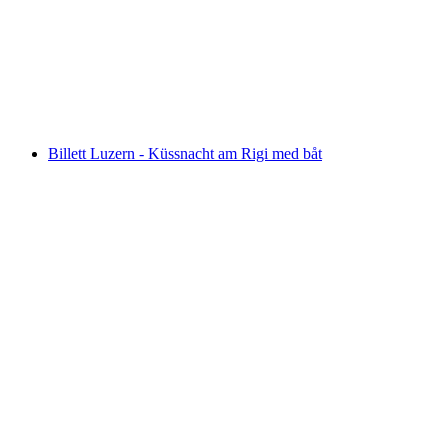
per person
från SEK 647
Billett Luzern - Küssnacht am Rigi med båt