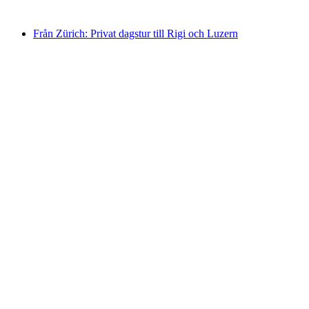
från SEK 855
Från Zürich: Privat dagstur till Rigi och Luzern