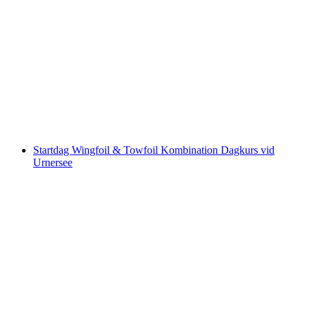
Lunch och båtutflykt på Vierwaldstättersee
från Luzern
per person
från SEK 1434
Startdag Wingfoil & Towfoil Kombination Dagkurs vid
Urnersee