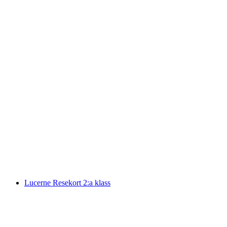
Biljett Luzern - Vitznau med båt
per person
från SEK 379
Lucerne Resekort 2:a klass