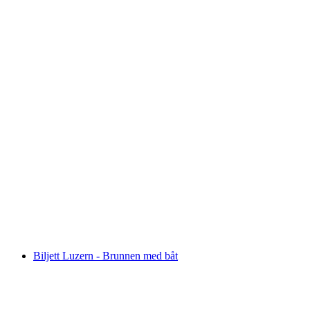
Billett Luzern - Küssnacht am Rigi med båt
per person
från SEK 379
Biljett Luzern - Brunnen med båt