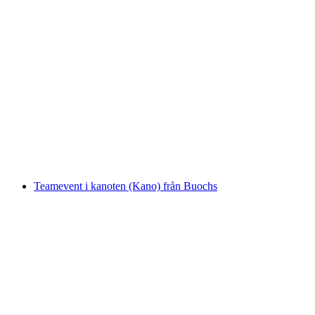
Lunch och båtutflykt på Vierwaldstättersee
från Luzern
per person
från SEK 1434
Teamevent i kanoten (Kano) från Buochs