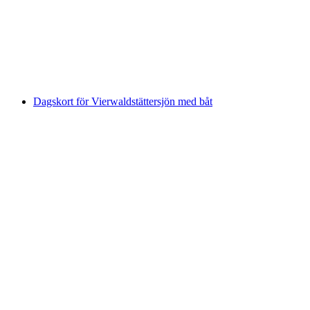
per person
från SEK 2929
Dagskort för Vierwaldstättersjön med båt