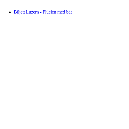
från SEK 1050
Biljett Luzern - Flüelen med båt
Biljett Luzern - Flüelen med båt