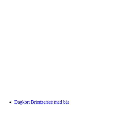
Lavaux Panorama Båtutflykt mellan Lausanne
och Vevey
per person
från SEK 464
Dagkort Brienzersee med båt