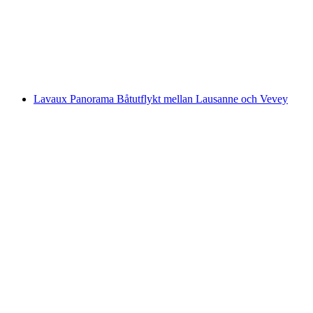
Biljett Romanshorn - Kreuzlingen med båt
per person
från SEK 264
Lavaux Panorama Båtutflykt mellan Lausanne och Vevey