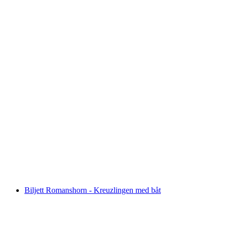
Biljet Rorschach - Lindauön med båt
per person
från SEK 220
Biljett Romanshorn - Kreuzlingen med båt