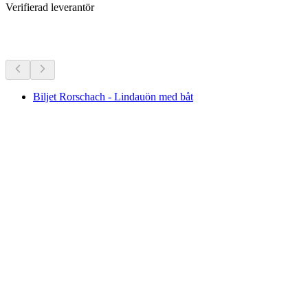
Verifierad leverantör
Fler aktiviteter
Biljet Rorschach - Lindauön med båt