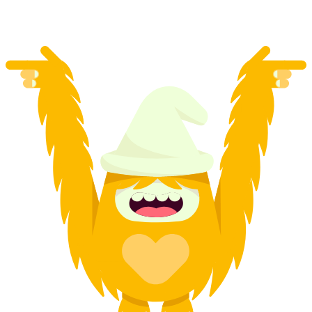
per person
från SEK 916