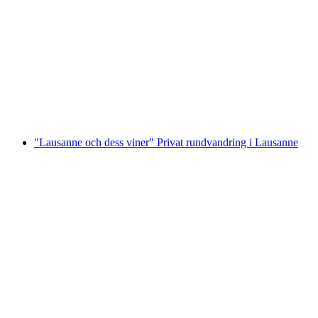
Privat guidad stadsvandring i Lausanne:
stadens skatter
per person
från SEK 3234
"Lausanne och dess viner" Privat rundvandring i Lausanne