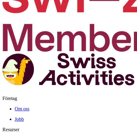
Företag
Om oss
Jobb
Resurser