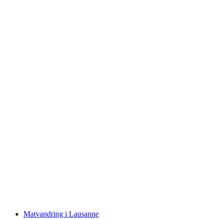
"Lausanne och dess viner" Privat
rundvandring i Lausanne
per person
från SEK 2563
Matvandring i Lausanne