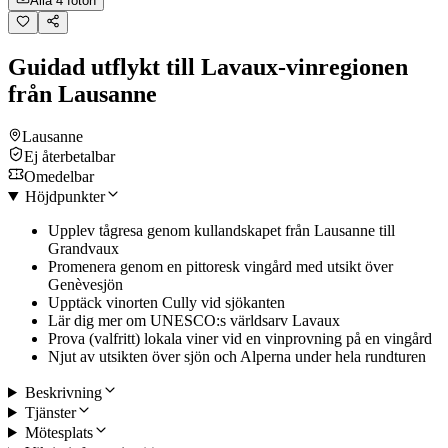
Alla 4 foton
Guidad utflykt till Lavaux-vinregionen
från Lausanne
Lausanne
Ej återbetalbar
Omedelbar
Höjdpunkter
Upplev tågresa genom kullandskapet från Lausanne till
Grandvaux
Promenera genom en pittoresk vingård med utsikt över
Genèvesjön
Upptäck vinorten Cully vid sjökanten
Lär dig mer om UNESCO:s världsarv Lavaux
Prova (valfritt) lokala viner vid en vinprovning på en vingård
Njut av utsikten över sjön och Alperna under hela rundturen
Beskrivning
Tjänster
Mötesplats