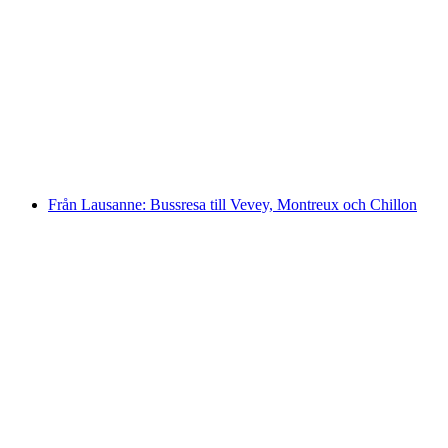
Matvandring i Lausanne
per person
från SEK 1330
Från Lausanne: Bussresa till Vevey, Montreux och Chillon