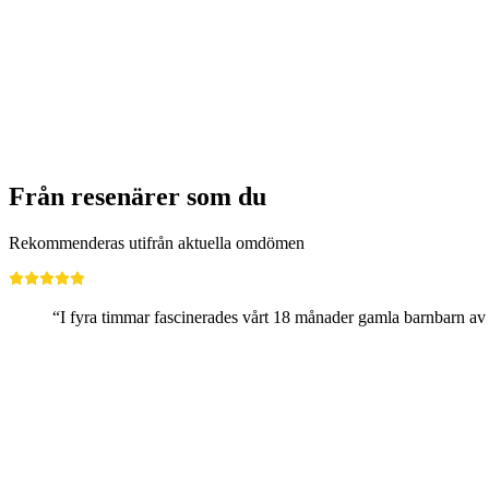
Ticket Milstolpar
per person
från SEK 269
Från resenärer som du
Rekommenderas utifrån aktuella omdömen
“I fyra timmar fascinerades vårt 18 månader gamla barnbarn av tåg