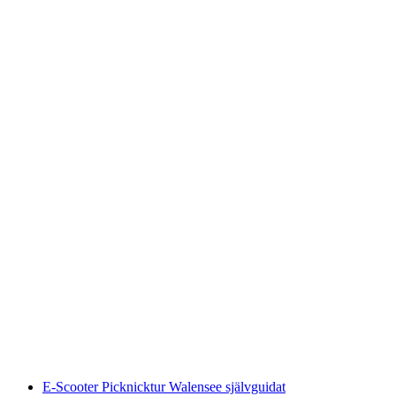
Privat Vintage Vinprovning Bündner Herrschaft
per person
från SEK 2619
E-Scooter Picknicktur Walensee självguidat