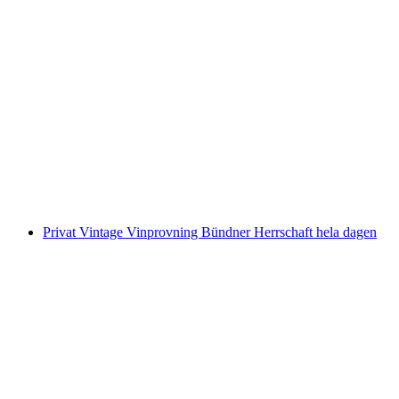
"Det Magiska Portalen" Escape Game St. Galle
per person
från SEK 1218
Privat Vintage Vinprovning Bündner Herrschaft hela dagen