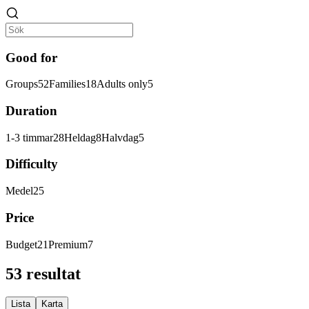
Good for
Groups
52
Families
18
Adults only
5
Duration
1-3 timmar
28
Heldag
8
Halvdag
5
Difficulty
Medel
25
Price
Budget
21
Premium
7
53 resultat
Lista
Karta