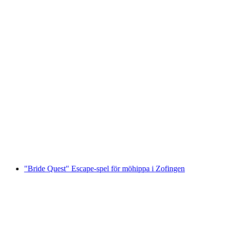
City Pass Aarau
per person
från SEK 130
"Bride Quest" Escape-spel för möhippa i Zofingen