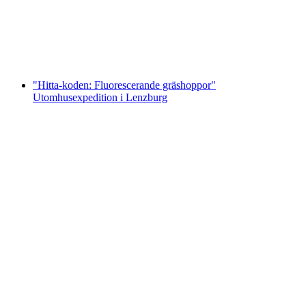
per person
från SEK 3045
"Hitta-koden: Fluorescerande gräshoppor"
Utomhusexpedition i Lenzburg