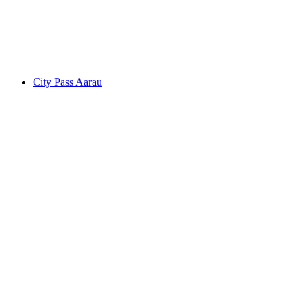
per person
från SEK 579
City Pass Aarau