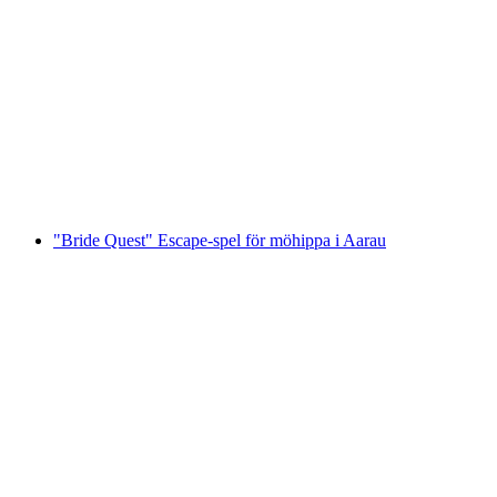
"Konspirationen" Utomhus Escape Game i
Aarau
per person
från SEK 463
"Bride Quest" Escape-spel för möhippa i Aarau