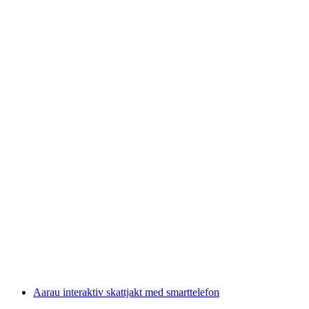
Dagskort för alla zoner inom A-Welle
trafikförbund
per person
från SEK 478
Aarau interaktiv skattjakt med smarttelefon