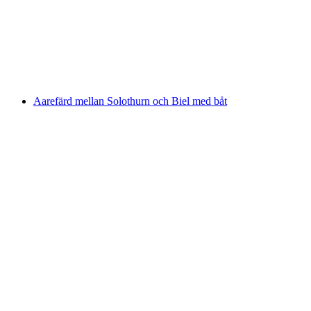
Baden interaktiv skattjakt med smartphone
per person
från SEK 122
Aarefärd mellan Solothurn och Biel med båt