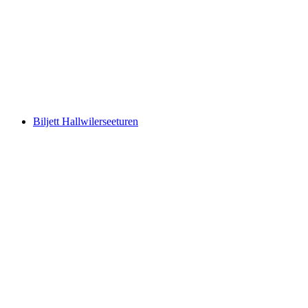
Aarau interaktiv skattjakt med smarttelefon
per person
från SEK 122
Biljett Hallwilerseeturen