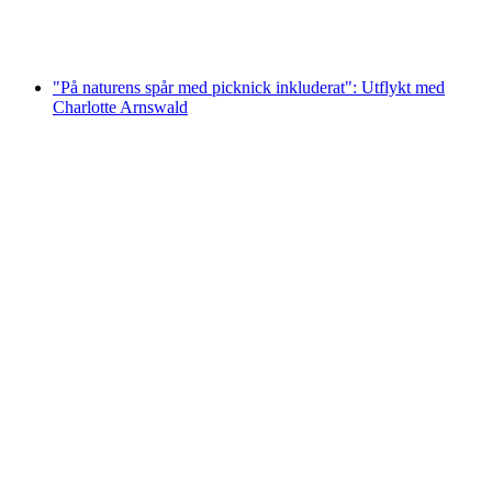
per person
från SEK 122
"På naturens spår med picknick inkluderat": Utflykt med
Charlotte Arnswald