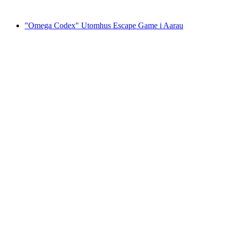
från SEK 3045
"Omega Codex" Utomhus Escape Game i Aarau