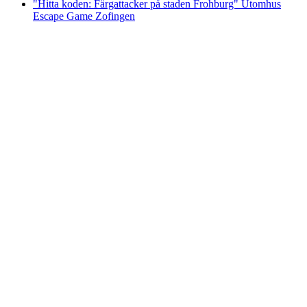
"Hitta koden: Färgattacker på staden Frohburg" Utomhus
Escape Game Zofingen