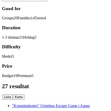
Good for
Groups
20
Families
14
Teens
4
Duration
1-3 timmar
21
Heldag
5
Difficulty
Medel
3
Price
Budget
19
Premium
5
27 resultat
Lista
Karta
"Konspirationen" Utomhus Escape Game i Aarau