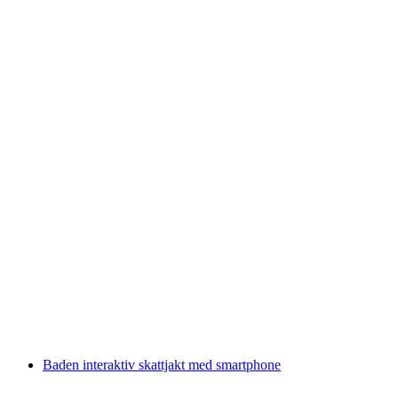
Biljett Hallwilerseeturen
per person
från SEK 366
Baden interaktiv skattjakt med smartphone