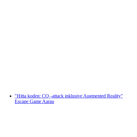
"Konspirationen" Utomhus Escape Game i
Zofingen
per person
från SEK 463
"Hitta koden: CO₂-attack inklusive Augmented Reality"
Escape Game Aarau