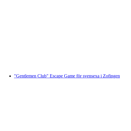
"Hitta koden: Färgattacker på staden
Frohburg" Utomhus Escape Game Zofingen
per person
från SEK 488
"Gentlemen Club" Escape Game för svensexa i Zofingen