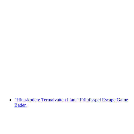
"På naturens spår med picknick inkluderat":
Utflykt med Charlotte Arnswald
per person
från SEK 1645
"Hitta-koden: Termalvatten i fara" Friluftsspel Escape Game
Baden