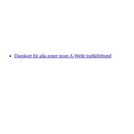
"Hitta-koden: CO₂-attacken" Räddningsspel i
Aarau
per person
från SEK 488
Dagskort för alla zoner inom A-Welle trafikförbund