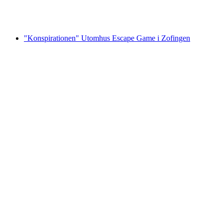
per person
från SEK 3045
"Konspirationen" Utomhus Escape Game i Zofingen