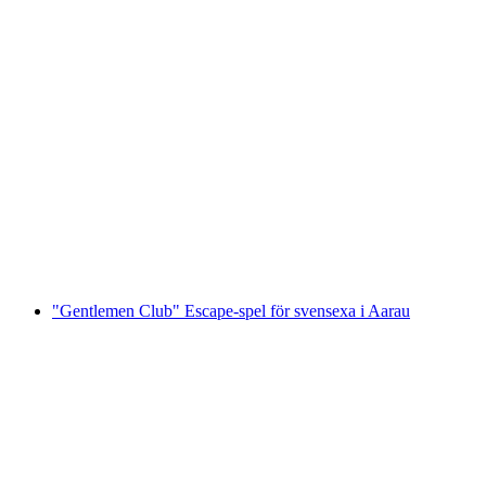
"Omega Codex" Utomhus Escape Game i
Aarau
per person
från SEK 171
"Gentlemen Club" Escape-spel för svensexa i Aarau