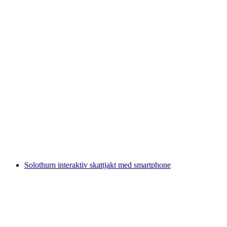
Aarefärd mellan Solothurn och Biel med båt
per person
från SEK 804
Solothurn interaktiv skattjakt med smartphone