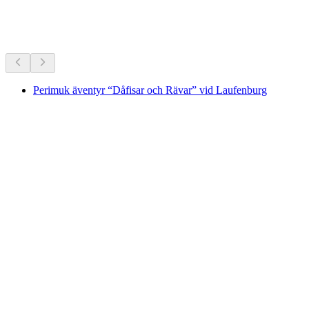
Vandringar i närheten
Allt inom 25 min bilfärd
Perimuk äventyr “Dåfisar och Rävar” vid Laufenburg