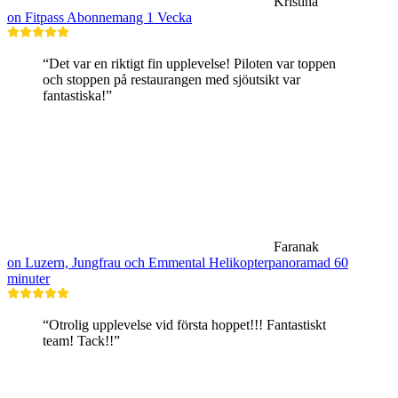
Kristina
on Fitpass Abonnemang 1 Vecka
“Det var en riktigt fin upplevelse! Piloten var toppen
och stoppen på restaurangen med sjöutsikt var
fantastiska!”
Faranak
on Luzern, Jungfrau och Emmental Helikopterpanoramad 60
minuter
“Otrolig upplevelse vid första hoppet!!! Fantastiskt
team! Tack!!”