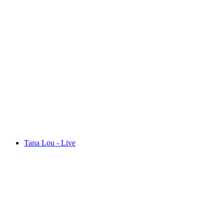
Movie Classics: «City Lights»
Fri entré
Tana Lou - Live