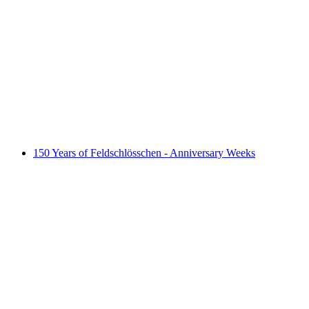
Tana Lou - Live
Fri entré
150 Years of Feldschlösschen - Anniversary Weeks