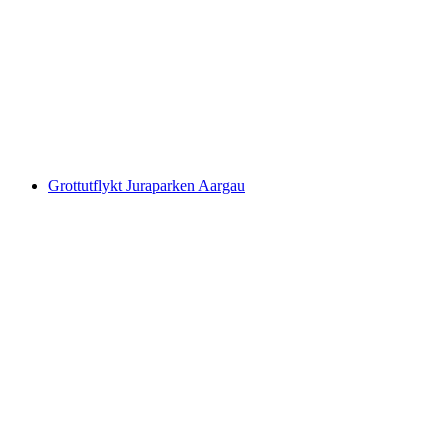
Burghalden
Grottutflykt Juraparken Aargau