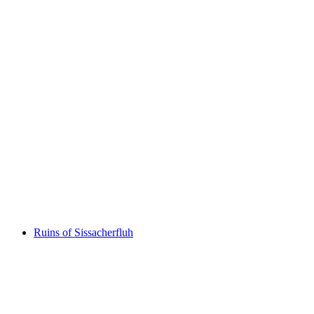
Ruine Königstein
Ruins of Sissacherfluh