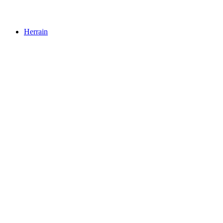
Ägelsee
Herrain
Herrain