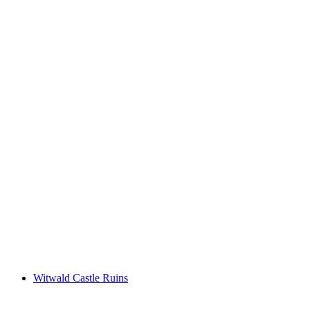
Grottutflykt Juraparken Aargau
per person
från SEK 183
Witwald Castle Ruins