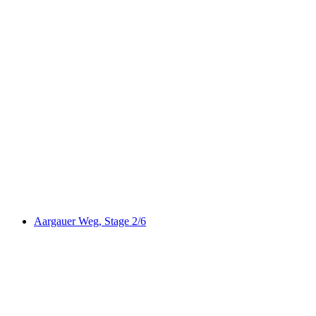
Perimuk äventyr “Dåfisar och Rävar” vid
Laufenburg
per person
från SEK 183
Aargauer Weg, Stage 2/6