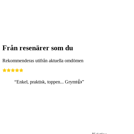
150 Years of Feldschlösschen - Anniversary
Weeks
Fri entré
Från resenärer som du
Rekommenderas utifrån aktuella omdömen
“Enkel, praktisk, toppen... Grymt👍”