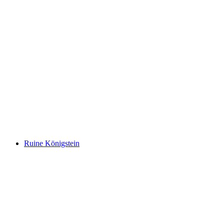
Former Stein Castle
Ruine Königstein