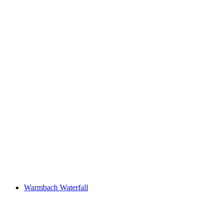
Alt-Wildeptingen Castle Ruins
Warmbach Waterfall