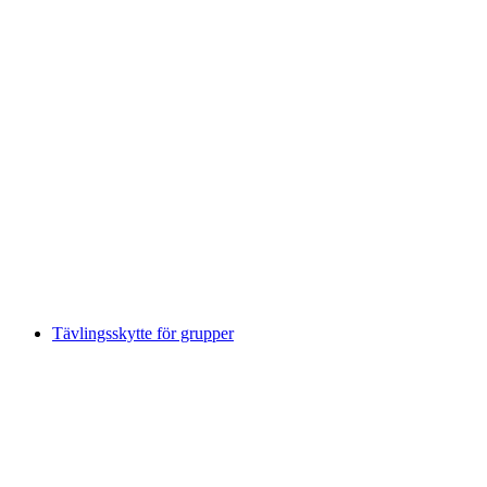
"Einstein Ouppgift" Escape Game hela
Schweiz Utomhus & Inomhus
per person
från SEK 463
Tävlingsskytte för grupper