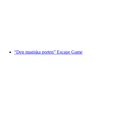
Grümpelturnering Kickerplausch för grupper i
hela Schweiz
per person
från SEK 1072
“Den magiska porten” Escape Game