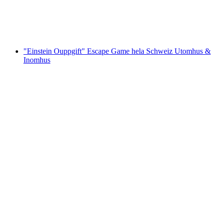
per person
från SEK 1316
"Einstein Ouppgift" Escape Game hela Schweiz Utomhus &
Inomhus