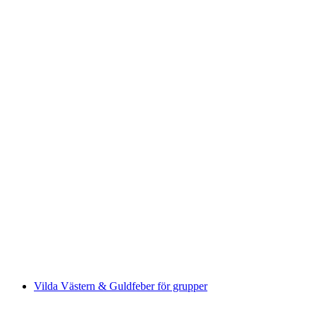
Fabriksrundtur med chokladstudio i House of
Läderach
per person
från SEK 609
Vilda Västern & Guldfeber för grupper