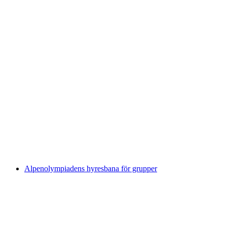
Bågskytte för grupper hela Sverige
per person
från SEK 1072
Alpenolympiadens hyresbana för grupper