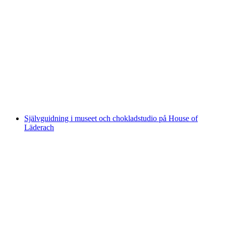
"Magisk fabriksrundtur" på House of
Läderach
per person
från SEK 853
Självguidning i museet och chokladstudio på House of
Läderach