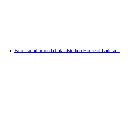
Trottiplausch med valfritt Apéro eller grill
per person
från SEK 281
Fabriksrundtur med chokladstudio i House of Läderach