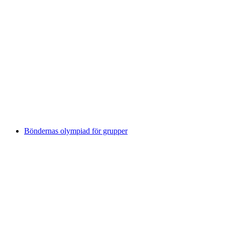
Highland Games för grupper
per person
från SEK 999
Böndernas olympiad för grupper