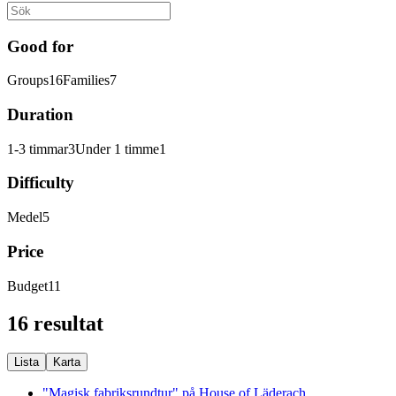
Good for
Groups
16
Families
7
Duration
1-3 timmar
3
Under 1 timme
1
Difficulty
Medel
5
Price
Budget
11
16 resultat
Lista
Karta
"Magisk fabriksrundtur" på House of Läderach