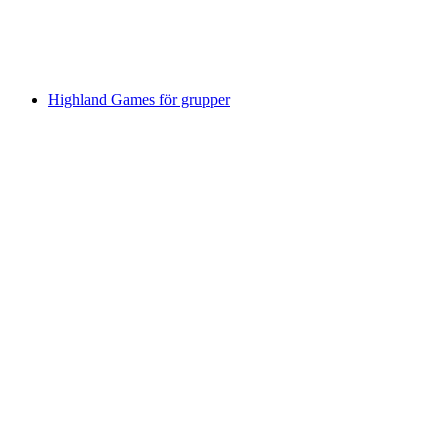
per person
från SEK 634
Highland Games för grupper