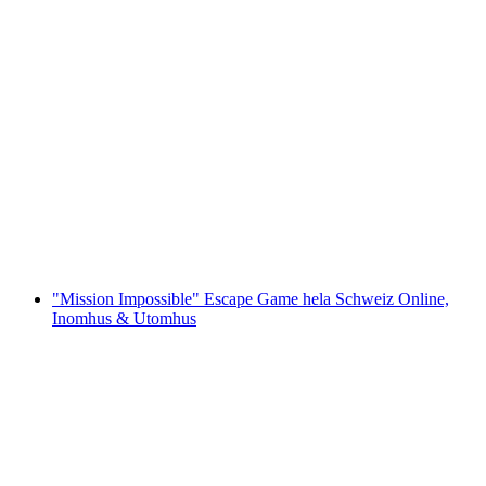
Chokladkurs på House of Läderach
per person
från SEK 731
"Mission Impossible" Escape Game hela Schweiz Online,
Inomhus & Utomhus