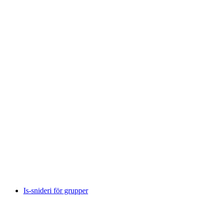
“Den magiska porten” Escape Game
per person
från SEK 731
Is-snideri för grupper