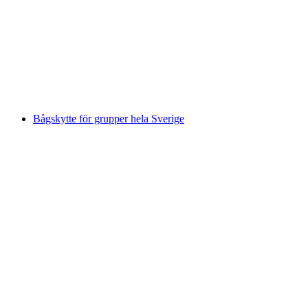
Vilda Västern & Guldfeber för grupper
per person
från SEK 975
Bågskytte för grupper hela Sverige