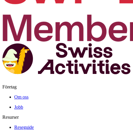
Företag
Om oss
Jobb
Resurser
Reseguide