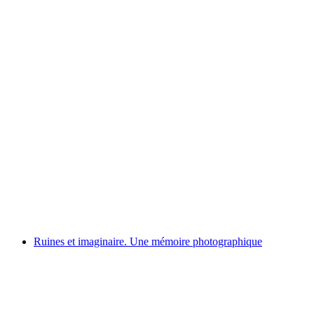
Lea Lund & Erik K. Portraits dans l'abandon
Fri entré
Ruines et imaginaire. Une mémoire photographique