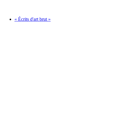
Fri entré
« Écrits d'art brut »