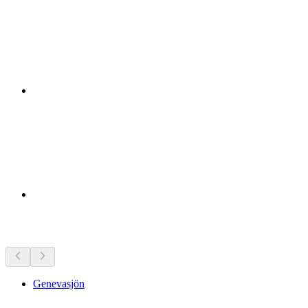
Sevärdheter i närheten
Genevasjön