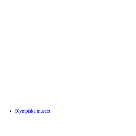
Château de Prangins
Olympiska museet