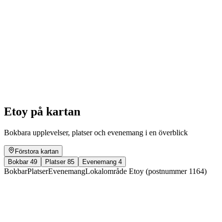
Ruines et imaginaire. Une mémoire
photographique
Fri entré
Etoy på kartan
Bokbara upplevelser, platser och evenemang i en överblick
Förstora kartan
Bokbar
49
Platser
85
Evenemang
4
Bokbar
Platser
Evenemang
Lokalområde Etoy (postnummer 1164)