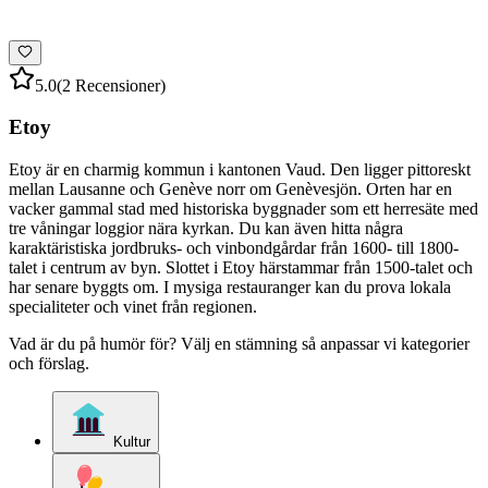
5.0
(2 Recensioner)
Etoy
Etoy är en charmig kommun i kantonen Vaud. Den ligger pittoreskt
mellan Lausanne och Genève norr om Genèvesjön. Orten har en
vacker gammal stad med historiska byggnader som ett herresäte med
tre våningar loggior nära kyrkan. Du kan även hitta några
karaktäristiska jordbruks- och vinbondgårdar från 1600- till 1800-
talet i centrum av byn. Slottet i Etoy härstammar från 1500-talet och
har senare byggts om. I mysiga restauranger kan du prova lokala
specialiteter och vinet från regionen.
Vad är du på humör för? Välj en stämning så anpassar vi kategorier
och förslag.
Kultur