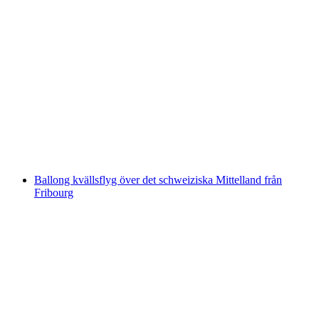
Vinskryssning Ligessläppet (03.10.25 –
05.10.25)
per person
från SEK 26843
Ballong kvällsflyg över det schweiziska Mittelland från
Fribourg