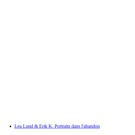
« Écrits d'art brut »
Fri entré
Lea Lund & Erik K. Portraits dans l'abandon