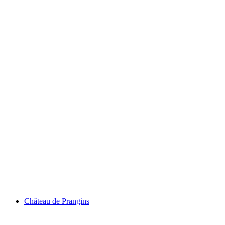
Genevasjön
Château de Prangins