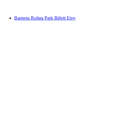
från SEK 4149
Barnens Roliga Park Biljett Etoy