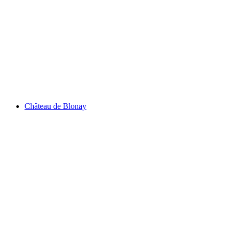
Lac de Sauvabelin
Château de Blonay