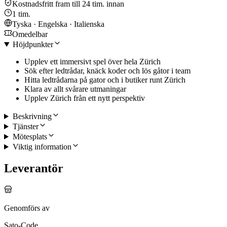
Kostnadsfritt fram till 24 tim. innan
1 tim.
Tyska · Engelska · Italienska
Omedelbar
Höjdpunkter
Upplev ett immersivt spel över hela Zürich
Sök efter ledtrådar, knäck koder och lös gåtor i team
Hitta ledtrådarna på gator och i butiker runt Zürich
Klara av allt svårare utmaningar
Upplev Zürich från ett nytt perspektiv
Beskrivning
Tjänster
Mötesplats
Viktig information
Leverantör
Genomförs av
Sato-Code