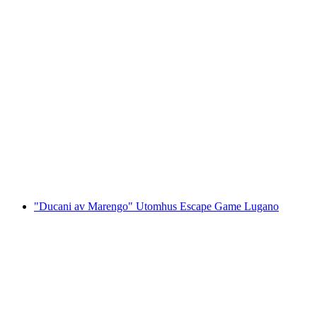
"The Omega Codex" Utomhus Escape Game
Einsiedeln
per person
från SEK 171
"Ducani av Marengo" Utomhus Escape Game Lugano