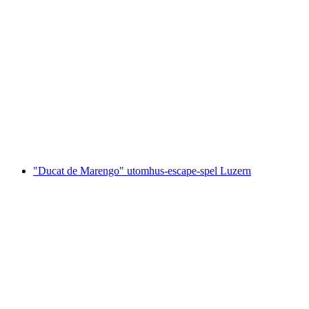
"Ares Del 1" Utomhus Escape Game i Zürich
per person
från SEK 171
"Ducat de Marengo" utomhus-escape-spel Luzern