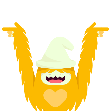
per person
från SEK 156