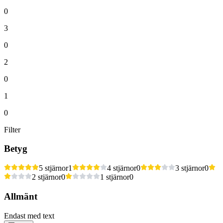
0
3
0
2
0
1
0
Filter
Betyg
5 stjärnor
1
4 stjärnor
0
3 stjärnor
0
2 stjärnor
0
1 stjärnor
0
Allmänt
Endast med text