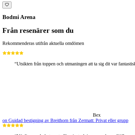
Bodmi Arena
Från resenärer som du
Rekommenderas utifrån aktuella omdömen
“Utsikten från toppen och utmaningen att ta sig dit var fantastis
Bex
on Guidad bestigning av Breithorn från Zermatt: Privat eller grupp