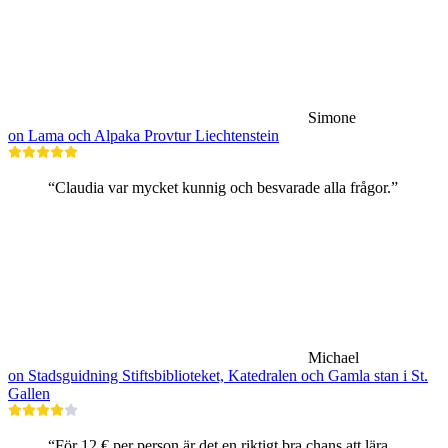
Simone
on Lama och Alpaka Provtur Liechtenstein
“Claudia var mycket kunnig och besvarade alla frågor.”
Michael
on Stadsguidning Stiftsbiblioteket, Katedralen och Gamla stan i St.
Gallen
“För 12 € per person är det en riktigt bra chans att lära