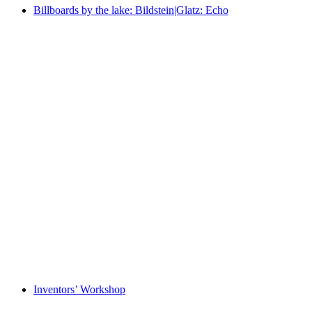
Billboards by the lake: Bildstein|Glatz: Echo
Billboards by the lake: Bildstein|Glatz: Echo
Fri entré
Inventors’ Workshop