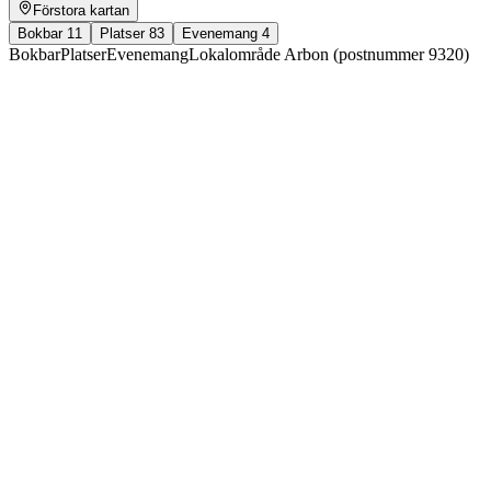
Förstora kartan
Bokbar
11
Platser
83
Evenemang
4
Bokbar
Platser
Evenemang
Lokalområde Arbon (postnummer 9320)