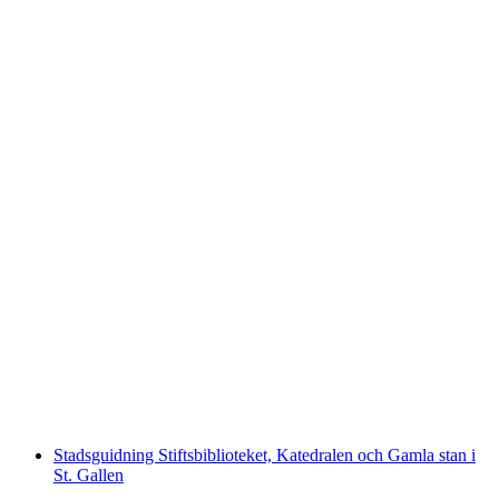
Biljetter Romanshorn - Friedrichshafen med
båten
per person
från SEK 157
Stadsguidning Stiftsbiblioteket, Katedralen och Gamla stan i
St. Gallen