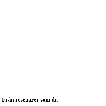
Stadsrundtur Gamla Stan St. Gallen
per person
från SEK 184
Från resenärer som du