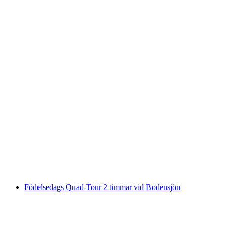
Seekajak Basiskurs i Arbon
per person
från SEK 1574
Födelsedags Quad-Tour 2 timmar vid Bodensjön