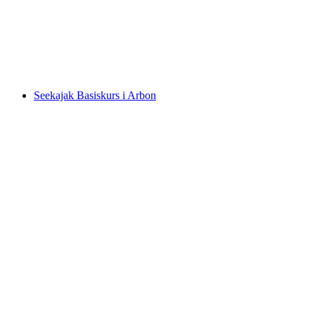
per person
från SEK 1282
Seekajak Basiskurs i Arbon