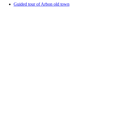
Guided tour of Arbon old town
Guided tour of Arbon old town
Fri entré