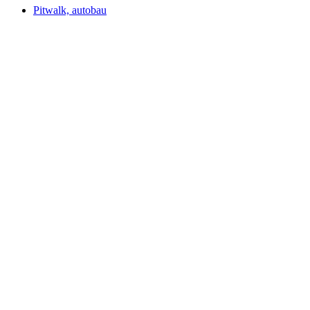
Pitwalk, autobau
Pitwalk, autobau
Fri entré