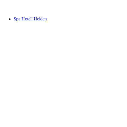
Vänern
Spa Hotell Heiden
Spa Hotell Heiden