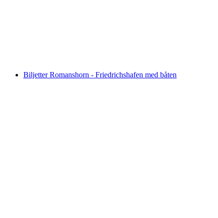
Bodensjön
per person
från SEK 2307
Biljetter Romanshorn - Friedrichshafen med båten