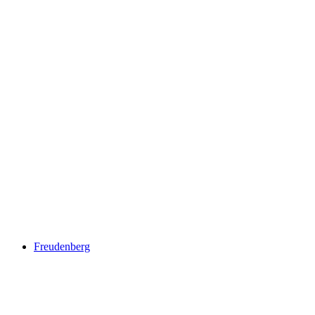
Rehetobel viewpoint
Freudenberg