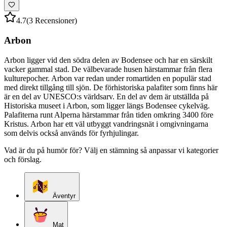
4.7
(3 Recensioner)
Arbon
Arbon ligger vid den södra delen av Bodensee och har en särskilt
vacker gammal stad. De välbevarade husen härstammar från flera
kulturepocher. Arbon var redan under romartiden en populär stad
med direkt tillgång till sjön. De förhistoriska palafiter som finns här
är en del av UNESCO:s världsarv. En del av dem är utställda på
Historiska museet i Arbon, som ligger längs Bodensee cykelväg.
Palafiterna runt Alperna härstammar från tiden omkring 3400 före
Kristus. Arbon har ett väl utbyggt vandringsnät i omgivningarna
som delvis också används för fyrhjulingar.
Vad är du på humör för? Välj en stämning så anpassar vi kategorier
och förslag.
Äventyr
Mat