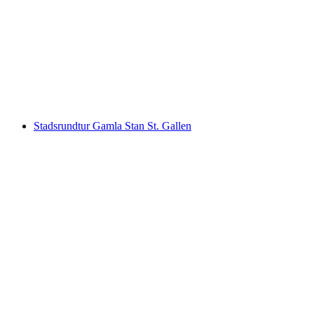
Gamla stan i St. Gallen
per person
från SEK 403
Stadsrundtur Gamla Stan St. Gallen