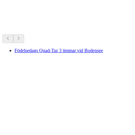
Schweiz favoriter genom tiderna.
Rekommenderas utifrån långvarig popularitet
Födelsedags Quad-Tur 3 timmar vid Bodensee