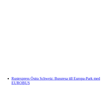
Födelsedags Quad-Tur 3 timmar vid Bodensee
per person
från SEK 2673
Rustexpress Östra Schweiz: Bussresa till Europa-Park med
EUROBUS