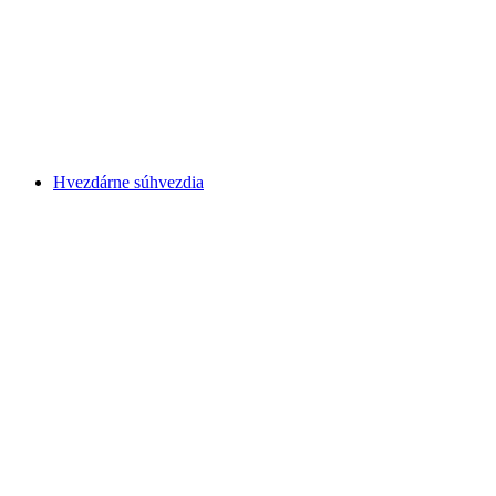
Rochers de Naye
Hvezdárne súhvezdia