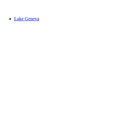
Lac de Sauvabelin
Lake Geneva
Lake Geneva