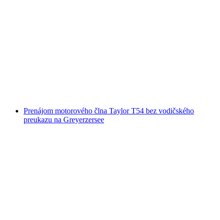
"Klasika" dlhý tandemový paraglidový let v
Gruyère
na osobu
od €184
Prenájom motorového člna Taylor T54 bez vodičského
preukazu na Greyerzersee