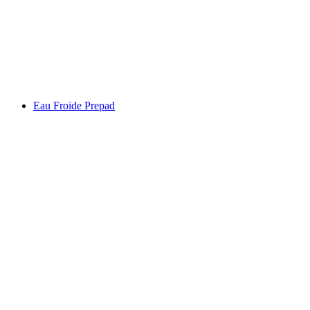
Hvezdárne súhvezdia
Eau Froide Prepad