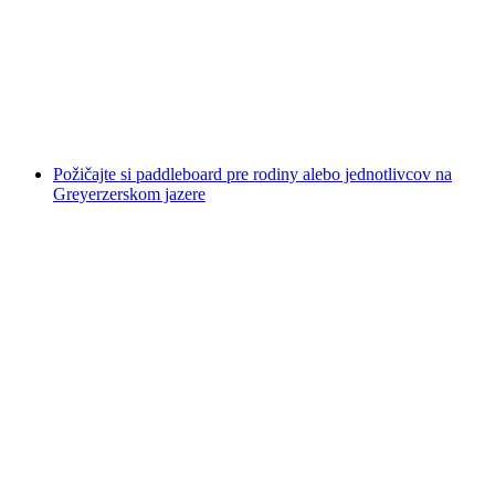
na osobu
od €212
Požičajte si paddleboard pre rodiny alebo jednotlivcov na
Greyerzerskom jazere