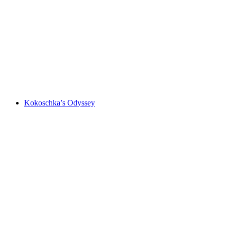
Uwe Wittwer. Before the glass breaks.
Voľný prístup
Kokoschka’s Odyssey