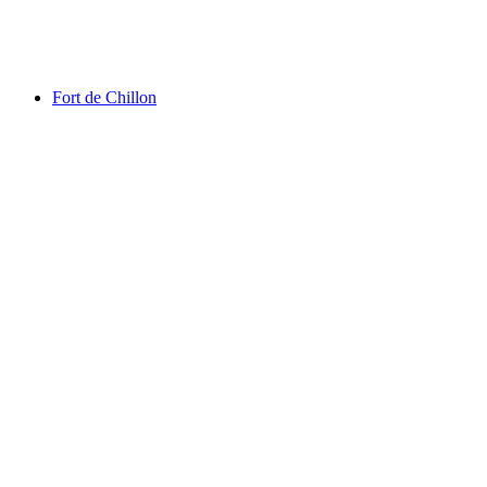
Švajčiarsky vláčikový park
Fort de Chillon