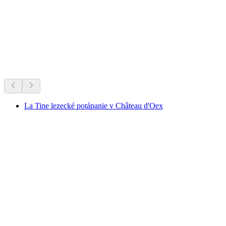
Voľný prístup
Stálice Švajčiarska.
Odporúčané na základe dlhoročnej obľúbenosti
La Tine lezecké potápanie v Château d'Oex