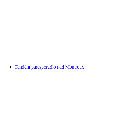
Hlavný večerný balóónový let nad švajčiarskou
strednou časťou od Fribourgu
na osobu
od €379
Tandém parasporadlo nad Montreux