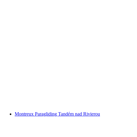
La Tine lezecké potápanie v Château d'Oex
na osobu
od €145
Montreux Paragliding Tandém nad Rivierou