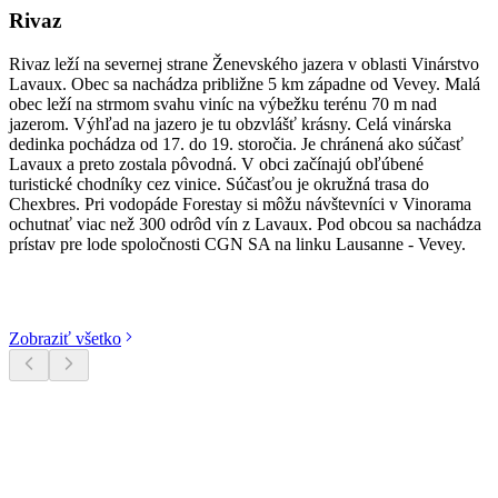
Rivaz
Rivaz leží na severnej strane Ženevského jazera v oblasti Vinárstvo
Lavaux. Obec sa nachádza približne 5 km západne od Vevey. Malá
obec leží na strmom svahu viníc na výbežku terénu 70 m nad
jazerom. Výhľad na jazero je tu obzvlášť krásny. Celá vinárska
dedinka pochádza od 17. do 19. storočia. Je chránená ako súčasť
Lavaux a preto zostala pôvodná. V obci začínajú obľúbené
turistické chodníky cez vinice. Súčasťou je okružná trasa do
Chexbres. Pri vodopáde Forestay si môžu návštevníci v Vinorama
ochutnať viac než 300 odrôd vín z Lavaux. Pod obcou sa nachádza
prístav pre lode spoločnosti CGN SA na linku Lausanne - Vevey.
Objavte kategórie
Zobraziť všetko