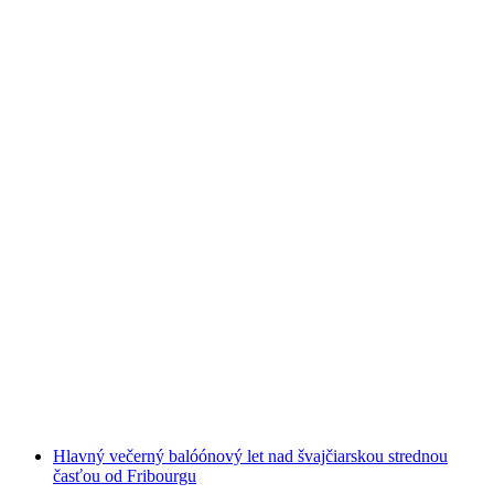
Požičajte si paddleboard pre rodiny alebo
jednotlivcov na Greyerzerskom jazere
na osobu
od €17
Hlavný večerný balóónový let nad švajčiarskou strednou
časťou od Fribourgu