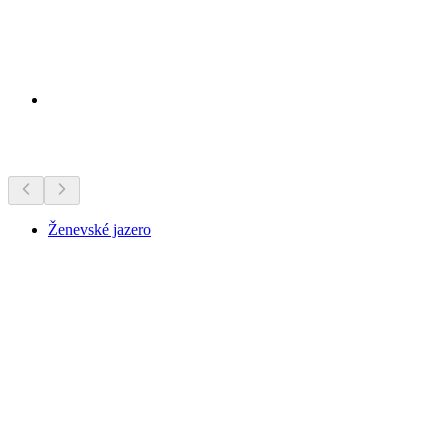
Zaujímavosti v okolí
Ženevské jazero