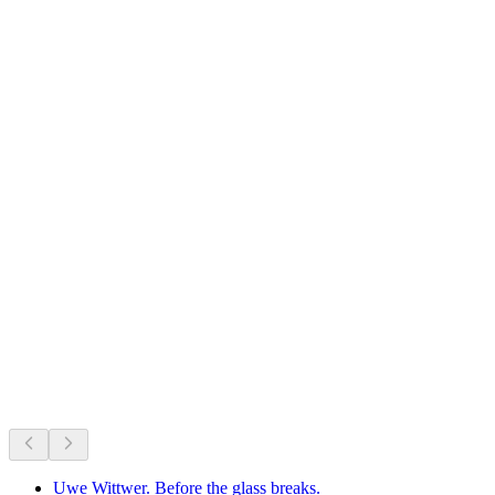
Château de Lutry
Práve teraz
Odporúčané na základe aktuálneho programu
Uwe Wittwer. Before the glass breaks.