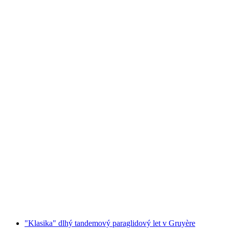
Tandém parasporadlo nad Montreux
na osobu
od €212
"Klasika" dlhý tandemový paraglidový let v Gruyère