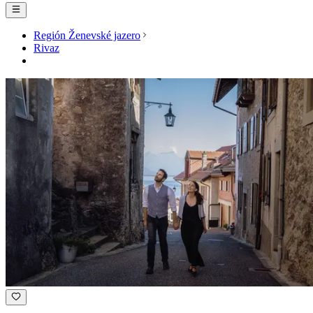
Región Ženevské jazero
Rivaz