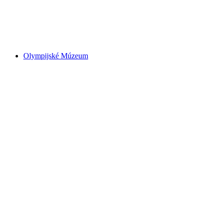
Chaplinov svet
Olympijské Múzeum