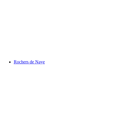
Ženevské jazero
Rochers de Naye