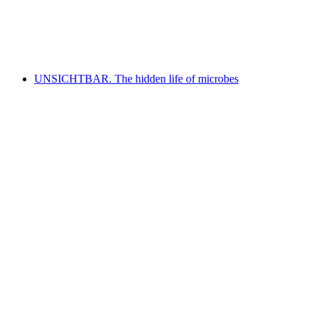
L'art à l'hôpital - Bien vu!
Voľný prístup
UNSICHTBAR. The hidden life of microbes
UNSICHTBAR. The hidden life of microbes