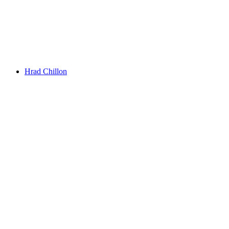
Eau Froide Prepad
Hrad Chillon