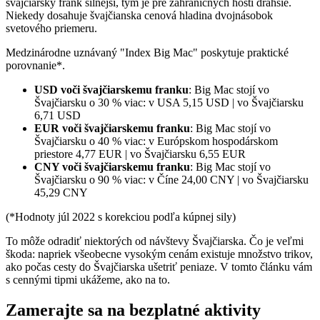
švajčiarsky frank silnejší, tým je pre zahraničných hostí drahšie.
Niekedy dosahuje švajčianska cenová hladina dvojnásobok
svetového priemeru.
Medzinárodne uznávaný "Index Big Mac" poskytuje praktické
porovnanie*.
USD voči švajčiarskemu franku
: Big Mac stojí vo
Švajčiarsku o 30 % viac: v USA 5,15 USD | vo Švajčiarsku
6,71 USD
EUR voči švajčiarskemu franku
: Big Mac stojí vo
Švajčiarsku o 40 % viac: v Európskom hospodárskom
priestore 4,77 EUR | vo Švajčiarsku 6,55 EUR
CNY voči švajčiarskemu franku
: Big Mac stojí vo
Švajčiarsku o 90 % viac: v Číne 24,00 CNY | vo Švajčiarsku
45,29 CNY
(*Hodnoty júl 2022 s korekciou podľa kúpnej sily)
To môže odradiť niektorých od návštevy Švajčiarska. Čo je veľmi
škoda: napriek všeobecne vysokým cenám existuje množstvo trikov,
ako počas cesty do Švajčiarska ušetriť peniaze. V tomto článku vám
s cennými tipmi ukážeme, ako na to.
Zamerajte sa na bezplatné aktivity