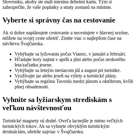
Slovensku, akoby ste mali miestnu debetnú kartu. Tým si
zabezpečíte, že vaše poplatky a straty zostanú na minime.
Vyberte si správny čas na cestovanie
Ak si dobre naplánujete cestovanie a necestujete v hlavnej sezóne,
môžete na svojej ceste ušetriť. Zistite viac o najlepšom čase na
návštevu Švajčiarska.
Vyhýbajte sa lyžovaniu počas Vianoc, v januári a februári.
Hľadajte hory najmä v apríli a júni alebo počas neskorého
leta/začiatku jesene.
Vyhýbajte sa letným mesiacom júl a august pri turistike.
Využívajte jar alebo jeseň na výlety a turistické plány.
Vyhýbajte sa regiónu Taveníu medzi júnom a októbrom, kvôli
plnej obsadenosti.
Vyhnite sa lyžiarskym strediskám s
veľkou návštevnosťou
Turistické magnety sú drahé. Oveľa lacnejšie je mimo veľkých
turistických tokov. Ak sa vyhnete obvyklým turistickým
destináciám, ušetríte najviac v Švajčiarsku.