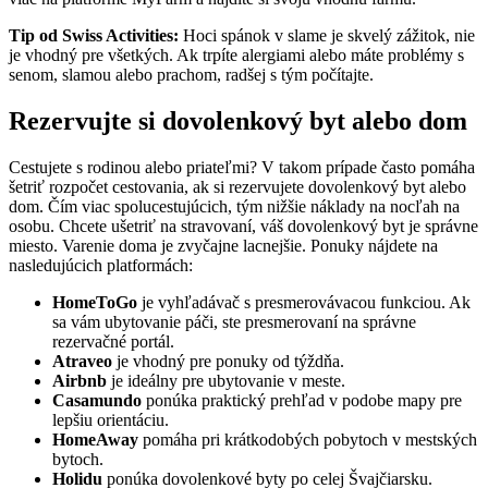
Tip od Swiss Activities:
Hoci spánok v slame je skvelý zážitok, nie
je vhodný pre všetkých. Ak trpíte alergiami alebo máte problémy s
senom, slamou alebo prachom, radšej s tým počítajte.
Rezervujte si dovolenkový byt alebo dom
Cestujete s rodinou alebo priateľmi? V takom prípade často pomáha
šetriť rozpočet cestovania, ak si rezervujete dovolenkový byt alebo
dom. Čím viac spolucestujúcich, tým nižšie náklady na nocľah na
osobu. Chcete ušetriť na stravovaní, váš dovolenkový byt je správne
miesto. Varenie doma je zvyčajne lacnejšie. Ponuky nájdete na
nasledujúcich platformách:
HomeToGo
je vyhľadávač s presmerovávacou funkciou. Ak
sa vám ubytovanie páči, ste presmerovaní na správne
rezervačné portál.
Atraveo
je vhodný pre ponuky od týždňa.
Airbnb
je ideálny pre ubytovanie v meste.
Casamundo
ponúka praktický prehľad v podobe mapy pre
lepšiu orientáciu.
HomeAway
pomáha pri krátkodobých pobytoch v mestských
bytoch.
Holidu
ponúka dovolenkové byty po celej Švajčiarsku.