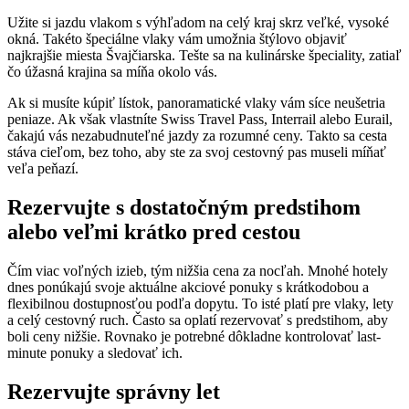
Užite si jazdu vlakom s výhľadom na celý kraj skrz veľké, vysoké
okná. Takéto špeciálne vlaky vám umožnia štýlovo objaviť
najkrajšie miesta Švajčiarska. Tešte sa na kulinárske špeciality, zatiaľ
čo úžasná krajina sa míňa okolo vás.
Ak si musíte kúpiť lístok, panoramatické vlaky vám síce neušetria
peniaze. Ak však vlastníte Swiss Travel Pass, Interrail alebo Eurail,
čakajú vás nezabudnuteľné jazdy za rozumné ceny. Takto sa cesta
stáva cieľom, bez toho, aby ste za svoj cestovný pas museli míňať
veľa peňazí.
Rezervujte s dostatočným predstihom
alebo veľmi krátko pred cestou
Čím viac voľných izieb, tým nižšia cena za nocľah. Mnohé hotely
dnes ponúkajú svoje aktuálne akciové ponuky s krátkodobou a
flexibilnou dostupnosťou podľa dopytu. To isté platí pre vlaky, lety
a celý cestovný ruch. Často sa oplatí rezervovať s predstihom, aby
boli ceny nižšie. Rovnako je potrebné dôkladne kontrolovať last-
minute ponuky a sledovať ich.
Rezervujte správny let