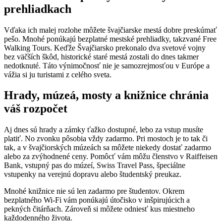
prehliadkach
Vďaka ich malej rozlohe môžete švajčiarske mestá dobre preskúmať
pešo. Mnohé ponúkajú bezplatné mestské prehliadky, takzvané Free
Walking Tours. Keďže Švajčiarsko prekonalo dva svetové vojny
bez väčších škôd, historické staré mestá zostali do dnes takmer
nedotknuté. Táto výnimočnosť nie je samozrejmosťou v Európe a
vážia si ju turistami z celého sveta.
Hrady, múzeá, mosty a knižnice chránia
váš rozpočet
Aj dnes sú hrady a zámky ťažko dostupné, lebo za vstup musíte
platiť. No zvonku pôsobia vždy zadarmo. Pri mostoch je to tak či
tak, a v švajčiorských múzeách sa môžete niekedy dostať zadarmo
alebo za zvýhodnené ceny. Pomôcť vám môžu členstvo v Raiffeisen
Bank, vstupný pas do múzeí, Swiss Travel Pass, špeciálne
vstupenky na verejnú dopravu alebo študentský preukaz.
Mnohé knižnice nie sú len zadarmo pre študentov. Okrem
bezplatného Wi-Fi vám ponúkajú útočisko v inšpirujúcich a
pekných čitárňach. Zároveň si môžete odniesť kus miestneho
každodenného života.