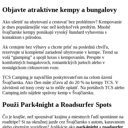
Objavte atraktívne kempy a bungalovy
Ako ušetriť na ubytovaní a cestovať bez problémov? Kempovanie
je dnes populárnejšie viac než kedykoľvek predtým. Mnohé
švajčiarske kempy ponúkajú vysoký štandard vybavenia s
kontaktom s prírodou.
Ak cestujete bez výbavy a chcete prísť na poslednú chvíľu,
rezervujte si kompletné zariadené ubytovanie v kempe. Trend sa
volá “glamping” a spojil luxus s kempovaním. Prespite v
komfortných bungalovoch, romantických jurtoch alebo v
nostalgickom cirkusovom voze.
TCS Camping je najväčším poskytovateľom na celom území
Švajčiarska. Ako člen máte zľavu až do 20 % na kempy TCS. V
závislosti od trasy cesty sa to môže oplatiť. Na portáloch TCS alebo
Camping.info nájdete správny kemp v Švajčiarsku.
Použi Park4night a Roadsurfer Spots
Čo je krajšie, než spoznávať krajinu a miestnych ľudí spontánne na
roadtripe? Si na okružnej jazde cez Švajčiarsko s autom, karavanom
alebo obytným vozidlom? Aplikácie ako
park4night
a
roadsurfer