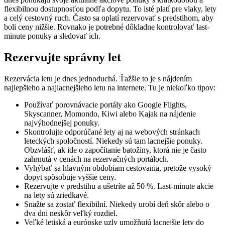
flexibilnou dostupnosťou podľa dopytu. To isté platí pre vlaky, lety
a celý cestovný ruch. Často sa oplatí rezervovať s predstihom, aby
boli ceny nižšie. Rovnako je potrebné dôkladne kontrolovať last-
minute ponuky a sledovať ich.
Rezervujte správny let
Rezervácia letu je dnes jednoduchá. Ťažšie to je s nájdením
najlepšieho a najlacnejšieho letu na internete. Tu je niekoľko tipov:
Používať porovnávacie portály ako Google Flights,
Skyscanner, Momondo, Kiwi alebo Kajak na nájdenie
najvýhodnejšej ponuky.
Skontrolujte odporúčané lety aj na webových stránkach
leteckých spoločností. Niekedy sú tam lacnejšie ponuky.
Obzvlášť, ak ide o započítanie batožiny, ktorá nie je často
zahrnutá v cenách na rezervačných portáloch.
Vyhýbať sa hlavným obdobiam cestovania, pretože vysoký
dopyt spôsobuje vyššie ceny.
Rezervujte v predstihu a ušetríte až 50 %. Last-minute akcie
na lety sú zriedkavé.
Snažte sa zostať flexibilní. Niekedy urobí deň skôr alebo o
dva dni neskôr veľký rozdiel.
Veľké letiská a európske uzly umožňujú lacnejšie lety do