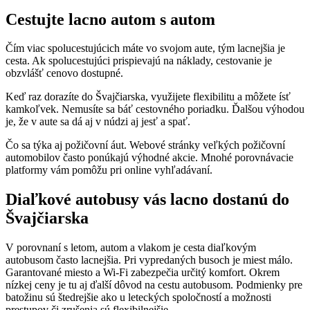
Cestujte lacno autom s autom
Čím viac spolucestujúcich máte vo svojom aute, tým lacnejšia je
cesta. Ak spolucestujúci prispievajú na náklady, cestovanie je
obzvlášť cenovo dostupné.
Keď raz dorazíte do Švajčiarska, využijete flexibilitu a môžete ísť
kamkoľvek. Nemusíte sa báť cestovného poriadku. Ďalšou výhodou
je, že v aute sa dá aj v núdzi aj jesť a spať.
Čo sa týka aj požičovní áut. Webové stránky veľkých požičovní
automobilov často ponúkajú výhodné akcie. Mnohé porovnávacie
platformy vám pomôžu pri online vyhľadávaní.
Diaľkové autobusy vás lacno dostanú do
Švajčiarska
V porovnaní s letom, autom a vlakom je cesta diaľkovým
autobusom často lacnejšia. Pri vypredaných busoch je miest málo.
Garantované miesto a Wi-Fi zabezpečia určitý komfort. Okrem
nízkej ceny je tu aj ďalší dôvod na cestu autobusom. Podmienky pre
batožinu sú štedrejšie ako u leteckých spoločností a možnosti
prestupov či zrušenia sú flexibilnejšie.