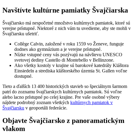
Navštívte kultúrne pamiatky Švajčiarska
Švajčiarsko má nespočetné množstvo kultúrnych pamiatok, ktoré sú
verejne prístupné. Niektoré z nich vám tu uvedieme, aby ste mohli v
Švajčiarsku ušetriť.
Collège Calvin, založené v roku 1559 vo Ženeve, funguje
dodnes ako gymnázium a je verejne prístupné.
Nízke vstupné ceny vás pozývajú na návštevu UNESCO
svetovej dediny Castello di Montebello v Bellinzone.
Ako všetky kostoly v krajine sú barokové katedrály Kláštora
Einsiedeln a strediska kláštorského územia St. Gallen voľne
dostupné.
Tieto a ďalších 13 400 historických stavieb so špeciálnym šarmom
patrí do zoznamu švajčiarskych kultúrnych pamiatok. Sú voľne
alebo lacno prístupné po celej krajine. Pre vaše osobné výbery
nájdete podrobný zoznam všetkých
kultúrnych pamiatok v
Švajčiarsku
v geoportáli federácie.
Objavte Švajčiarsko z panoramatickým
vlakom