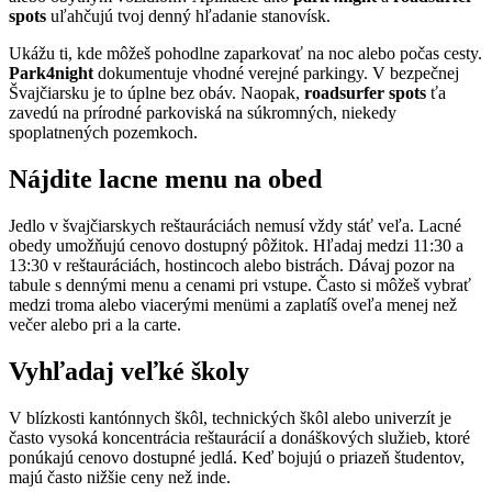
spots
uľahčujú tvoj denný hľadanie stanovísk.
Ukážu ti, kde môžeš pohodlne zaparkovať na noc alebo počas cesty.
Park4night
dokumentuje vhodné verejné parkingy. V bezpečnej
Švajčiarsku je to úplne bez obáv. Naopak,
roadsurfer spots
ťa
zavedú na prírodné parkoviská na súkromných, niekedy
spoplatnených pozemkoch.
Nájdite lacne menu na obed
Jedlo v švajčiarskych reštauráciách nemusí vždy stáť veľa. Lacné
obedy umožňujú cenovo dostupný pôžitok. Hľadaj medzi 11:30 a
13:30 v reštauráciách, hostincoch alebo bistrách. Dávaj pozor na
tabule s dennými menu a cenami pri vstupe. Často si môžeš vybrať
medzi troma alebo viacerými menümi a zaplatíš oveľa menej než
večer alebo pri a la carte.
Vyhľadaj veľké školy
V blízkosti kantónnych škôl, technických škôl alebo univerzít je
často vysoká koncentrácia reštaurácií a donáškových služieb, ktoré
ponúkajú cenovo dostupné jedlá. Keď bojujú o priazeň študentov,
majú často nižšie ceny než inde.