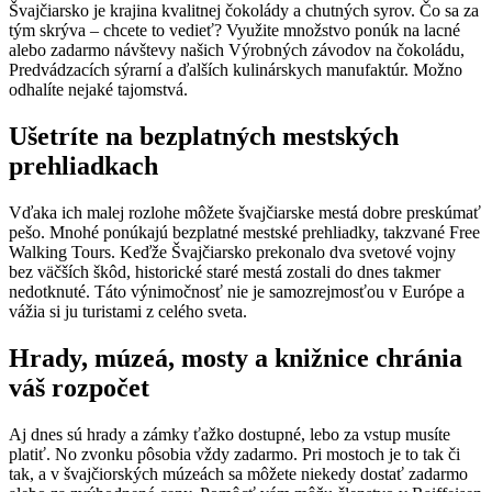
Švajčiarsko je krajina kvalitnej čokolády a chutných syrov. Čo sa za
tým skrýva – chcete to vedieť? Využite množstvo ponúk na lacné
alebo zadarmo návštevy našich Výrobných závodov na čokoládu,
Predvádzacích sýrarní a ďalších kulinárskych manufaktúr. Možno
odhalíte nejaké tajomstvá.
Ušetríte na bezplatných mestských
prehliadkach
Vďaka ich malej rozlohe môžete švajčiarske mestá dobre preskúmať
pešo. Mnohé ponúkajú bezplatné mestské prehliadky, takzvané Free
Walking Tours. Keďže Švajčiarsko prekonalo dva svetové vojny
bez väčších škôd, historické staré mestá zostali do dnes takmer
nedotknuté. Táto výnimočnosť nie je samozrejmosťou v Európe a
vážia si ju turistami z celého sveta.
Hrady, múzeá, mosty a knižnice chránia
váš rozpočet
Aj dnes sú hrady a zámky ťažko dostupné, lebo za vstup musíte
platiť. No zvonku pôsobia vždy zadarmo. Pri mostoch je to tak či
tak, a v švajčiorských múzeách sa môžete niekedy dostať zadarmo