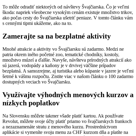
To môže odradiť niektorých od návštevy Švajčiarska. Čo je veľmi
škoda: napriek všeobecne vysokým cenám existuje množstvo trikov,
ako počas cesty do Švajčiarska ušetriť peniaze. V tomto článku vám
s cennými tipmi ukážeme, ako na to.
Zamerajte sa na bezplatné aktivity
Mnohé atrakcie a aktivity vo Švajčiarsku sú zadarmo. Medzi ne
patria okrem iného početné zoo, tematické chodníky, kostoly,
množstvo múzeí a ďalšie. Navyše, návšteva prírodných atrakcií ako
sú jazerá, vodopády a kaňony je v drvivej väčšine prípadov
bezplatná. A samozrejme, aj turistika alebo kúpanie v jazere je veľmi
šetrné k vášmu rozpočtu. Zistite viac v našom článku o 100 zadarmo
dostupných veciach vo Švajčiarsku.
Využívajte výhodných menových kurzov a
nízkych poplatkov
Na Slovensku môžete takmer všade platiť kartou. Ak používate
Revolut, môžete svoje účty platiť priamo vo švajčiarskych frankoch
a nezaznamenáte stratu z menového kurzu. Prostredníctvom
aplikácie si vymeníte svoju menu za CHF kurzom dňa a platíte na