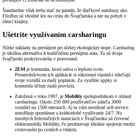
Štandardne však treba mať na pamäti, že diaľkové autobusy ako
FlixBus sú vhodné len na cestu do Švajčiarska a nie na pohyb v
rámci krajiny.
Ušetríte využívaním carsharingu
Nízke náklady na prenájom pri nízkej ekologickej stope. Carsharing
je ideálna alternatíva k tradičnému prenájmu auta. Tu sú dvaja
švajčiarski poskytovatelia v porovnaní:
2EM
je komunita, ktorá sníva o lepšom svete.
Prostredníctvom ich aplikácie si súkromní vlastníci zdieľajú
svoje vozidlá za malý poplatok. Za využitie appky si
komunita účtuje malú províziu.
Založená v roku 1997, je
Mobility
spolupodnikom v oblasti
carsharingu. Okolo 250 000 používateľov zdieľa 3000
vozidiel na 1500 miestach. Aj tu vám nerušené self-service
umožňuje spontánne a krátkodobé využívanie 24/7. Na
mnohých železničných staniciach v Švajčiarsku sú červené
elektromobily Mobility, čo predstavuje ideálne spojenie medzi
cestovaním po cestách a vlakmi.