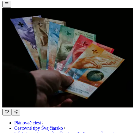
Plánovač ciest
Cestovné tipy Švajčiarsko