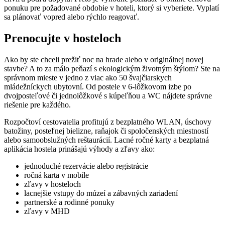
ponuku pre požadované obdobie v hoteli, ktorý si vyberiete. Vyplatí
sa plánovať vopred alebo rýchlo reagovať.
Prenocujte v hosteloch
Ako by ste chceli prežiť noc na hrade alebo v originálnej novej
stavbe? A to za málo peňazí s ekologickým životným štýlom? Ste na
správnom mieste v jedno z viac ako 50 švajčiarskych
mládežníckych ubytovní. Od postele v 6-lôžkovom izbe po
dvojposteľové či jednolôžkové s kúpeľňou a WC nájdete správne
riešenie pre každého.
Rozpočtoví cestovatelia profitujú z bezplatného WLAN, úschovy
batožiny, posteľnej bielizne, raňajok či spoločenských miestností
alebo samoobslužných reštaurácií. Lacné ročné karty a bezplatná
aplikácia hostela prinášajú výhody a zľavy ako:
jednoduché rezervácie alebo registrácie
ročná karta v mobile
zľavy v hosteloch
lacnejšie vstupy do múzeí a zábavných zariadení
partnerské a rodinné ponuky
zľavy v MHD