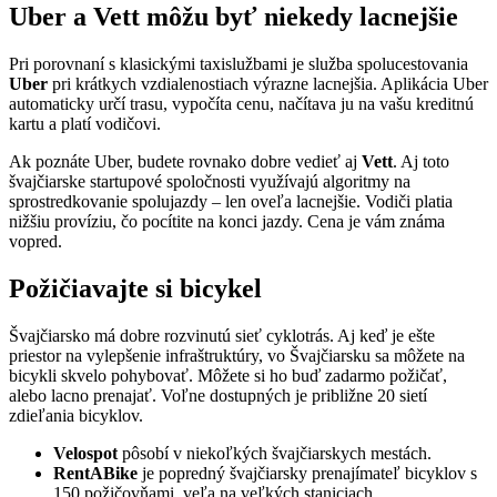
Uber a Vett môžu byť niekedy lacnejšie
Pri porovnaní s klasickými taxislužbami je služba spolucestovania
Uber
pri krátkych vzdialenostiach výrazne lacnejšia. Aplikácia Uber
automaticky určí trasu, vypočíta cenu, načítava ju na vašu kreditnú
kartu a platí vodičovi.
Ak poznáte Uber, budete rovnako dobre vedieť aj
Vett
. Aj toto
švajčiarske startupové spoločnosti využívajú algoritmy na
sprostredkovanie spolujazdy – len oveľa lacnejšie. Vodiči platia
nižšiu províziu, čo pocítite na konci jazdy. Cena je vám známa
vopred.
Požičiavajte si bicykel
Švajčiarsko má dobre rozvinutú sieť cyklotrás. Aj keď je ešte
priestor na vylepšenie infraštruktúry, vo Švajčiarsku sa môžete na
bicykli skvelo pohybovať. Môžete si ho buď zadarmo požičať,
alebo lacno prenajať. Voľne dostupných je približne 20 sietí
zdieľania bicyklov.
Velospot
pôsobí v niekoľkých švajčiarskych mestách.
RentABike
je popredný švajčiarsky prenajímateľ bicyklov s
150 požičovňami, veľa na veľkých staniciach.