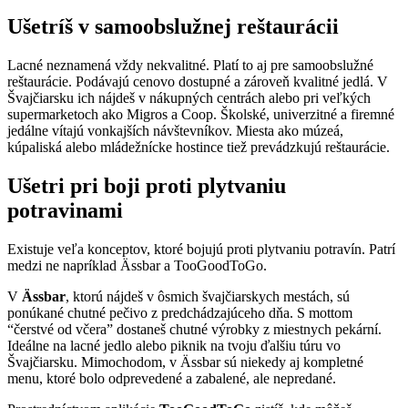
Ušetríš v samoobslužnej reštaurácii
Lacné neznamená vždy nekvalitné. Platí to aj pre samoobslužné
reštaurácie. Podávajú cenovo dostupné a zároveň kvalitné jedlá. V
Švajčiarsku ich nájdeš v nákupných centrách alebo pri veľkých
supermarketoch ako Migros a Coop. Školské, univerzitné a firemné
jedálne vítajú vonkajších návštevníkov. Miesta ako múzeá,
kúpaliská alebo mládežnícke hostince tiež prevádzkujú reštaurácie.
Ušetri pri boji proti plytvaniu
potravinami
Existuje veľa konceptov, ktoré bojujú proti plytvaniu potravín. Patrí
medzi ne napríklad Ässbar a TooGoodToGo.
V
Ässbar
, ktorú nájdeš v ôsmich švajčiarskych mestách, sú
ponúkané chutné pečivo z predchádzajúceho dňa. S mottom
“čerstvé od včera” dostaneš chutné výrobky z miestnych pekární.
Ideálne na lacné jedlo alebo piknik na tvoju ďalšiu túru vo
Švajčiarsku. Mimochodom, v Ässbar sú niekedy aj kompletné
menu, ktoré bolo odprevedené a zabalené, ale nepredané.