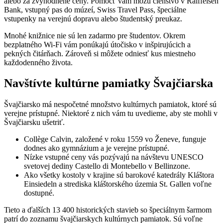
alebo za zvýhodnené ceny. Pomôcť vám môžu členstvo v Raiffeisen
Bank, vstupný pas do múzeí, Swiss Travel Pass, špeciálne
vstupenky na verejnú dopravu alebo študentský preukaz.
Mnohé knižnice nie sú len zadarmo pre študentov. Okrem
bezplatného Wi-Fi vám ponúkajú útočisko v inšpirujúcich a
pekných čitárňach. Zároveň si môžete odniesť kus miestneho
každodenného života.
Navštívte kultúrne pamiatky Švajčiarska
Švajčiarsko má nespočetné množstvo kultúrnych pamiatok, ktoré sú
verejne prístupné. Niektoré z nich vám tu uvedieme, aby ste mohli v
Švajčiarsku ušetriť.
Collège Calvin, založené v roku 1559 vo Ženeve, funguje
dodnes ako gymnázium a je verejne prístupné.
Nízke vstupné ceny vás pozývajú na návštevu UNESCO
svetovej dediny Castello di Montebello v Bellinzone.
Ako všetky kostoly v krajine sú barokové katedrály Kláštora
Einsiedeln a strediska kláštorského územia St. Gallen voľne
dostupné.
Tieto a ďalších 13 400 historických stavieb so špeciálnym šarmom
patrí do zoznamu švajčiarskych kultúrnych pamiatok. Sú voľne