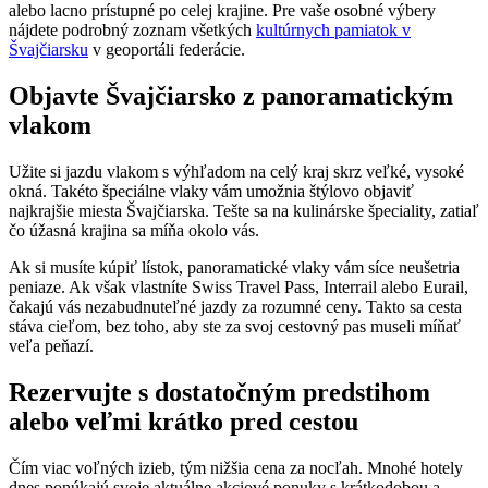
alebo lacno prístupné po celej krajine. Pre vaše osobné výbery
nájdete podrobný zoznam všetkých
kultúrnych pamiatok v
Švajčiarsku
v geoportáli federácie.
Objavte Švajčiarsko z panoramatickým
vlakom
Užite si jazdu vlakom s výhľadom na celý kraj skrz veľké, vysoké
okná. Takéto špeciálne vlaky vám umožnia štýlovo objaviť
najkrajšie miesta Švajčiarska. Tešte sa na kulinárske špeciality, zatiaľ
čo úžasná krajina sa míňa okolo vás.
Ak si musíte kúpiť lístok, panoramatické vlaky vám síce neušetria
peniaze. Ak však vlastníte Swiss Travel Pass, Interrail alebo Eurail,
čakajú vás nezabudnuteľné jazdy za rozumné ceny. Takto sa cesta
stáva cieľom, bez toho, aby ste za svoj cestovný pas museli míňať
veľa peňazí.
Rezervujte s dostatočným predstihom
alebo veľmi krátko pred cestou
Čím viac voľných izieb, tým nižšia cena za nocľah. Mnohé hotely
dnes ponúkajú svoje aktuálne akciové ponuky s krátkodobou a