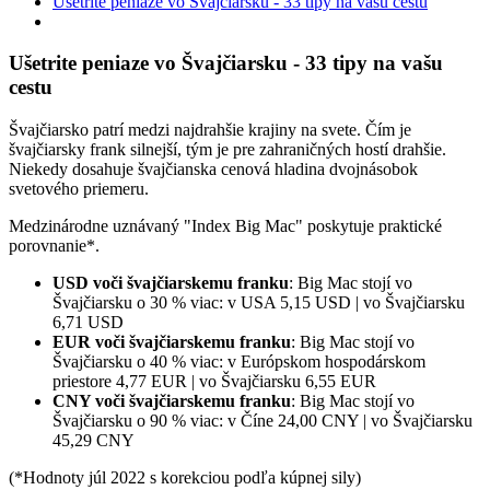
Ušetrite peniaze vo Švajčiarsku - 33 tipy na vašu cestu
Ušetrite peniaze vo Švajčiarsku - 33 tipy na vašu
cestu
Švajčiarsko patrí medzi najdrahšie krajiny na svete. Čím je
švajčiarsky frank silnejší, tým je pre zahraničných hostí drahšie.
Niekedy dosahuje švajčianska cenová hladina dvojnásobok
svetového priemeru.
Medzinárodne uznávaný "Index Big Mac" poskytuje praktické
porovnanie*.
USD voči švajčiarskemu franku
: Big Mac stojí vo
Švajčiarsku o 30 % viac: v USA 5,15 USD | vo Švajčiarsku
6,71 USD
EUR voči švajčiarskemu franku
: Big Mac stojí vo
Švajčiarsku o 40 % viac: v Európskom hospodárskom
priestore 4,77 EUR | vo Švajčiarsku 6,55 EUR
CNY voči švajčiarskemu franku
: Big Mac stojí vo
Švajčiarsku o 90 % viac: v Číne 24,00 CNY | vo Švajčiarsku
45,29 CNY
(*Hodnoty júl 2022 s korekciou podľa kúpnej sily)