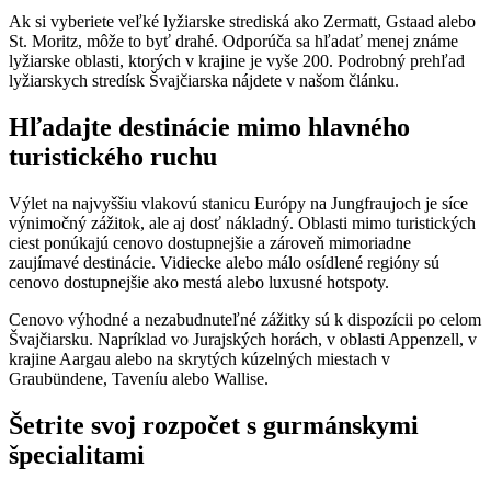
Ak si vyberiete veľké lyžiarske strediská ako Zermatt, Gstaad alebo
St. Moritz, môže to byť drahé. Odporúča sa hľadať menej známe
lyžiarske oblasti, ktorých v krajine je vyše 200. Podrobný prehľad
lyžiarskych stredísk Švajčiarska nájdete v našom článku.
Hľadajte destinácie mimo hlavného
turistického ruchu
Výlet na najvyššiu vlakovú stanicu Európy na Jungfraujoch je síce
výnimočný zážitok, ale aj dosť nákladný. Oblasti mimo turistických
ciest ponúkajú cenovo dostupnejšie a zároveň mimoriadne
zaujímavé destinácie. Vidiecke alebo málo osídlené regióny sú
cenovo dostupnejšie ako mestá alebo luxusné hotspoty.
Cenovo výhodné a nezabudnuteľné zážitky sú k dispozícii po celom
Švajčiarsku. Napríklad vo Jurajských horách, v oblasti Appenzell, v
krajine Aargau alebo na skrytých kúzelných miestach v
Graubündene, Taveníu alebo Wallise.
Šetrite svoj rozpočet s gurmánskymi
špecialitami