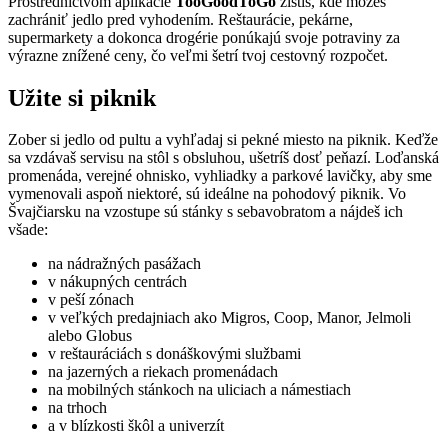
Prostredníctvom aplikácie
TooGoodToGo
zistíš, kde môžeš
zachrániť jedlo pred vyhodením. Reštaurácie, pekárne,
supermarkety a dokonca drogérie ponúkajú svoje potraviny za
výrazne znížené ceny, čo veľmi šetrí tvoj cestovný rozpočet.
Užite si piknik
Zober si jedlo od pultu a vyhľadaj si pekné miesto na piknik. Keďže
sa vzdávaš servisu na stôl s obsluhou, ušetríš dosť peňazí. Loďanská
promenáda, verejné ohnisko, vyhliadky a parkové lavičky, aby sme
vymenovali aspoň niektoré, sú ideálne na pohodový piknik. Vo
Švajčiarsku na vzostupe sú stánky s sebavobratom a nájdeš ich
všade:
na nádražných pasážach
v nákupných centrách
v peší zónach
v veľkých predajniach ako Migros, Coop, Manor, Jelmoli
alebo Globus
v reštauráciách s donáškovými službami
na jazerných a riekach promenádach
na mobilných stánkoch na uliciach a námestiach
na trhoch
a v blízkosti škôl a univerzít