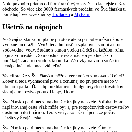
Nakupovaním priamo od farmára sú výrobky často lacnejšie než v
obchode. So viac ako 3000 farmárskych predajní vo Švajčiarsku ti
pomáhajú webové stránky
Hoflädeli
a
MyFarm
.
Ušetríš na nápojoch
Vo Švajčiarsku sa pri platbe pri stole alebo pri pulte môžu nápoje
výrazne predražiť. Využi teda hojnosť bezplatných studní alebo
vodovodnej vody. Studne s pitnou vodou nájdeš na každom rohu,
najmä vo mestách. Samobslužné reštaurácie a jedálne často
ponúkajú zadarmo vodu z kohútika. Zásuvky na vodu sú často
nenápadné a nie hneď viditeľné.
Vedeli ste, že v Švajčiarsku môžete verejne konzumovať alkohol?
Zober si teda vychladené pivo a ochutnaj ho pri jazere alebo v
útulnom parku. Ďalší tip pre hladných budgetových cestovateľov:
sledujte množstvo ponúk Happy Hour.
Švajčiarsko patrí medzi najdrahšie krajiny na svete. Vďaka dobre
naplánovanej ceste však môže byť aj pre rozpočtových cestovateľov
dostupnou destináciou. Teraz vieš, ako ušetriť peniaze počas
návštevy Švajčiarska.
Švajčiarsko patrí medzi najdrahšie krajiny na svete. Čím je