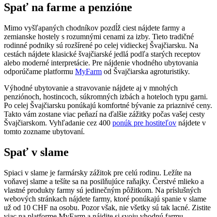
Spať na farme a penzióne
Mimo vyšľapaných chodníkov pozdĺž ciest nájdete farmy a
zemianske hostely s rozumnými cenami za izby. Tieto tradičné
rodinné podniky sú rozšírené po celej vidieckej Švajčiarsku. Na
cestách nájdete klasické švajčiarské jedlá podľa starých receptov
alebo moderné interpretácie. Pre nájdenie vhodného ubytovania
odporúčame platformu
MyFarm
od Švajčiarska agroturistiky.
Výhodné ubytovanie a stravovanie nájdete aj v mnohých
penziónoch, hostincoch, súkromných izbách a hoteloch typu garni.
Po celej Švajčiarsku ponúkajú komfortné bývanie za priaznivé ceny.
Takto vám zostane viac peňazí na ďalšie zážitky počas vašej cesty
Švajčiarskom. Vyhľadanie cez 400
ponúk pre hostiteľov
nájdete v
tomto zozname ubytovaní.
Spať v slame
Spiaci v slame je farmársky zážitok pre celú rodinu. Ležíte na
voňavej slame a tešíte sa na posilňujúce raňajky. Čerstvé mlieko a
vlastné produkty farmy sú jedinečným pôžitkom. Na príslušných
webových stránkach nájdete farmy, ktoré ponúkajú spanie v slame
už od 10 CHF na osobu. Pozor však, nie všetky sú tak lacné. Zistite
viac na platforme MyFarm a nájdite si svoju vhodnú farmu.