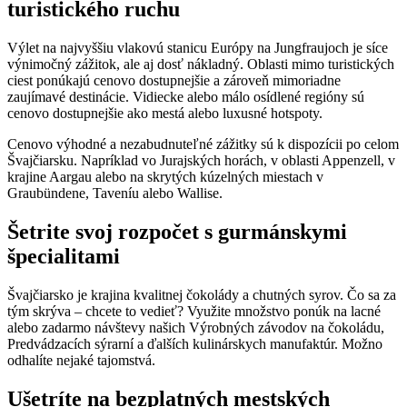
turistického ruchu
Výlet na najvyššiu vlakovú stanicu Európy na Jungfraujoch je síce
výnimočný zážitok, ale aj dosť nákladný. Oblasti mimo turistických
ciest ponúkajú cenovo dostupnejšie a zároveň mimoriadne
zaujímavé destinácie. Vidiecke alebo málo osídlené regióny sú
cenovo dostupnejšie ako mestá alebo luxusné hotspoty.
Cenovo výhodné a nezabudnuteľné zážitky sú k dispozícii po celom
Švajčiarsku. Napríklad vo Jurajských horách, v oblasti Appenzell, v
krajine Aargau alebo na skrytých kúzelných miestach v
Graubündene, Taveníu alebo Wallise.
Šetrite svoj rozpočet s gurmánskymi
špecialitami
Švajčiarsko je krajina kvalitnej čokolády a chutných syrov. Čo sa za
tým skrýva – chcete to vedieť? Využite množstvo ponúk na lacné
alebo zadarmo návštevy našich Výrobných závodov na čokoládu,
Predvádzacích sýrarní a ďalších kulinárskych manufaktúr. Možno
odhalíte nejaké tajomstvá.
Ušetríte na bezplatných mestských