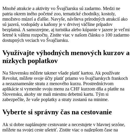
Mnohé atrakcie a aktivity vo Švajčiarsku sú zadarmo. Medzi ne
patria okrem iného početné zoo, tematické chodníky, kostoly,
množstvo múzeí a ďalšie. Navyše, návšteva prírodných atrakcií ako
sú jazerá, vodopády a kaňony je v drvivej väčšine prípadov
bezplatná. A samozrejme, aj turistika alebo kúpanie v jazere je veľmi
šetrné k vášmu rozpočtu. Zistite viac v našom článku o 100 zadarmo
dostupných veciach vo Švajčiarsku.
Využívajte výhodných menových kurzov a
nízkych poplatkov
Na Slovensku môžete takmer všade platiť kartou. Ak používate
Revolut, môžete svoje účty platiť priamo vo švajčiarskych frankoch
a nezaznamenáte stratu z menového kurzu. Prostredníctvom
aplikácie si vymeníte svoju menu za CHF kurzom dňa a platíte na
Slovensku, akoby ste mali miestnu debetnú kartu. Tým si
zabezpečíte, že vaše poplatky a straty zostanú na minime.
Vyberte si správny čas na cestovanie
Ak si dobre naplánujete cestovanie a necestujete v hlavnej sezóne,
môžete na svojej ceste ušetriť. Zistite viac o najlepšom čase na