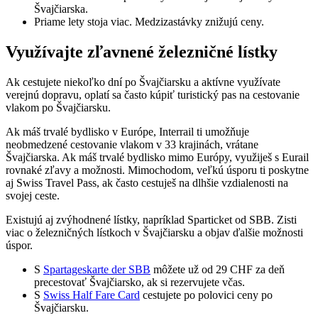
Švajčiarska.
Priame lety stoja viac. Medzizastávky znižujú ceny.
Využívajte zľavnené železničné lístky
Ak cestujete niekoľko dní po Švajčiarsku a aktívne využívate
verejnú dopravu, oplatí sa často kúpiť turistický pas na cestovanie
vlakom po Švajčiarsku.
Ak máš trvalé bydlisko v Európe, Interrail ti umožňuje
neobmedzené cestovanie vlakom v 33 krajinách, vrátane
Švajčiarska. Ak máš trvalé bydlisko mimo Európy, využiješ s Eurail
rovnaké zľavy a možnosti. Mimochodom, veľkú úsporu ti poskytne
aj Swiss Travel Pass, ak často cestuješ na dlhšie vzdialenosti na
svojej ceste.
Existujú aj zvýhodnené lístky, napríklad Sparticket od SBB. Zisti
viac o železničných lístkoch v Švajčiarsku a objav ďalšie možnosti
úspor.
S
Spartageskarte der SBB
môžete už od 29 CHF za deň
precestovať Švajčiarsko, ak si rezervujete včas.
S
Swiss Half Fare Card
cestujete po polovici ceny po
Švajčiarsku.