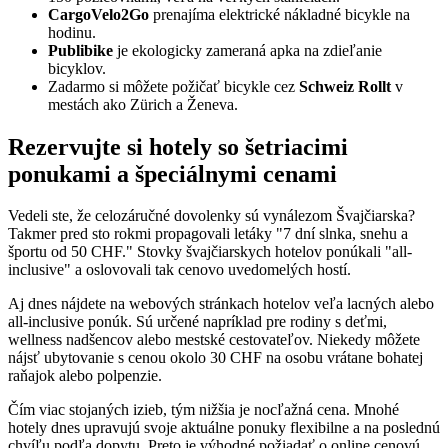
CargoVelo2Go
prenajíma elektrické nákladné bicykle na
hodinu.
Publibike
je ekologicky zameraná apka na zdieľanie
bicyklov.
Zadarmo si môžete požičať bicykle cez
Schweiz Rollt
v
mestách ako Zürich a Ženeva.
Rezervujte si hotely so šetriacimi
ponukami a špeciálnymi cenami
Vedeli ste, že celozáručné dovolenky sú vynálezom Švajčiarska?
Takmer pred sto rokmi propagovali letáky "7 dní slnka, snehu a
športu od 50 CHF." Stovky švajčiarskych hotelov ponúkali "all-
inclusive" a oslovovali tak cenovo uvedomelých hostí.
Aj dnes nájdete na webových stránkach hotelov veľa lacných alebo
all-inclusive ponúk. Sú určené napríklad pre rodiny s deťmi,
wellness nadšencov alebo mestské cestovateľov. Niekedy môžete
nájsť ubytovanie s cenou okolo 30 CHF na osobu vrátane bohatej
raňajok alebo polpenzie.
Čím viac stojaných izieb, tým nižšia je nocľažná cena. Mnohé
hotely dnes upravujú svoje aktuálne ponuky flexibilne a na poslednú
chvíľu podľa dopytu. Preto je výhodné požiadať o online cenovú