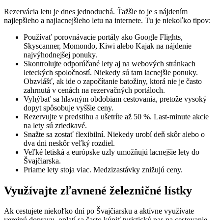
Rezervácia letu je dnes jednoduchá. Ťažšie to je s nájdením
najlepšieho a najlacnejšieho letu na internete. Tu je niekoľko tipov:
Používať porovnávacie portály ako Google Flights,
Skyscanner, Momondo, Kiwi alebo Kajak na nájdenie
najvýhodnejšej ponuky.
Skontrolujte odporúčané lety aj na webových stránkach
leteckých spoločností. Niekedy sú tam lacnejšie ponuky.
Obzvlášť, ak ide o započítanie batožiny, ktorá nie je často
zahrnutá v cenách na rezervačných portáloch.
Vyhýbať sa hlavným obdobiam cestovania, pretože vysoký
dopyt spôsobuje vyššie ceny.
Rezervujte v predstihu a ušetríte až 50 %. Last-minute akcie
na lety sú zriedkavé.
Snažte sa zostať flexibilní. Niekedy urobí deň skôr alebo o
dva dni neskôr veľký rozdiel.
Veľké letiská a európske uzly umožňujú lacnejšie lety do
Švajčiarska.
Priame lety stoja viac. Medzizastávky znižujú ceny.
Využívajte zľavnené železničné lístky
Ak cestujete niekoľko dní po Švajčiarsku a aktívne využívate
verejnú dopravu, oplatí sa často kúpiť turistický pas na cestovanie