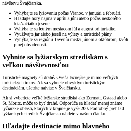
návštevu Švajčiarska.
Vyhýbajte sa lyžovaniu počas Vianoc, v januári a februári.
Hľadajte hory najmä v apríli a júni alebo počas neskorého
leta/začiatku jesene.
Vyhýbajte sa letným mesiacom júl a august pri turistike.
Využívajte jar alebo jeseň na výlety a turistické plány.
Vyhýbajte sa regiónu Taveníu medzi júnom a októbrom, kvôli
plnej obsadenosti.
Vyhnite sa lyžiarskym strediskám s
veľkou návštevnosťou
Turistické magnety sú drahé. Oveľa lacnejšie je mimo veľkých
turistických tokov. Ak sa vyhnete obvyklým turistickým
destináciám, ušetríte najviac v Švajčiarsku.
Ak si vyberiete veľké lyžiarske strediská ako Zermatt, Gstaad alebo
St. Moritz, môže to byť drahé. Odporúča sa hľadať menej známe
lyžiarske oblasti, ktorých v krajine je vyše 200. Podrobný prehľad
lyžiarskych stredísk Švajčiarska nájdete v našom článku.
Hľadajte destinácie mimo hlavného