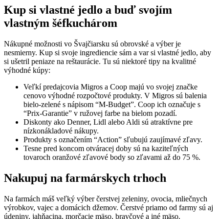
Kup si vlastné jedlo a buď svojím
vlastným šéfkuchárom
Nákupné možnosti vo Švajčiarsku sú obrovské a výber je
nesmierny. Kup si svoje ingrediencie sám a var si vlastné jedlo, aby
si ušetril peniaze na reštaurácie. Tu sú niektoré tipy na kvalitné
výhodné kúpy:
Veľkí predajcovia Migros a Coop majú vo svojej značke
cenovo výhodné rozpočtové produkty. V Migros sú balenia
bielo-zelené s nápisom “M-Budget”. Coop ich označuje s
“Prix-Garantie” v ružovej farbe na bielom pozadí.
Diskonty ako Denner, Lidl alebo Aldi sú atraktívne pre
nízkonákladové nákupy.
Produkty s označením “Action” sľubujú zaujímavé zľavy.
Tesne pred koncom otváracej doby sú na kaziteľných
tovaroch oranžové zľavové body so zľavami až do 75 %.
Nakupuj na farmárskych trhoch
Na farmách máš veľký výber čerstvej zeleniny, ovocia, mliečnych
výrobkov, vajec a domácich džemov. Čerstvé priamo od farmy sú aj
údeniny, jahňacina, morčacie mäso, bravčové a iné mäso.