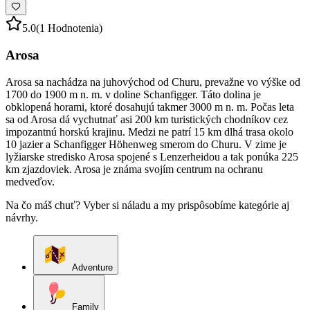
5.0
(1 Hodnotenia)
Arosa
Arosa sa nachádza na juhovýchod od Churu, prevažne vo výške od
1700 do 1900 m n. m. v doline Schanfigger. Táto dolina je
obklopená horami, ktoré dosahujú takmer 3000 m n. m. Počas leta
sa od Arosa dá vychutnať asi 200 km turistických chodníkov cez
impozantnú horskú krajinu. Medzi ne patrí 15 km dlhá trasa okolo
10 jazier a Schanfigger Höhenweg smerom do Churu. V zime je
lyžiarske stredisko Arosa spojené s Lenzerheidou a tak ponúka 225
km zjazdoviek. Arosa je známa svojím centrum na ochranu
medveďov.
Na čo máš chuť? Vyber si náladu a my prispôsobíme kategórie aj
návrhy.
Adventure
Family