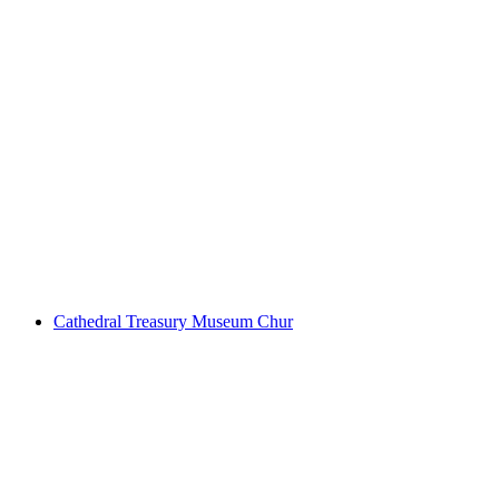
Verejná prehliadka Domovského múzea Chur
na osobu
od €25
Cathedral Treasury Museum Chur