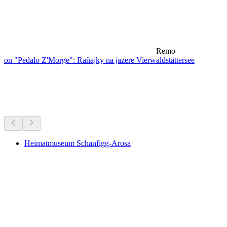
Remo
on "Pedalo Z'Morge": Raňajky na jazere Vierwaldstättersee
Múzeá a výstavy
Všetko do 30 min jazdy
Heimatmuseum Schanfigg-Arosa