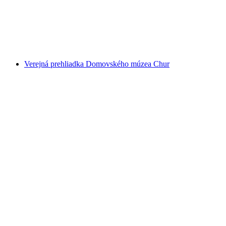
Local Museum of Schanfigg
Verejná prehliadka Domovského múzea Chur