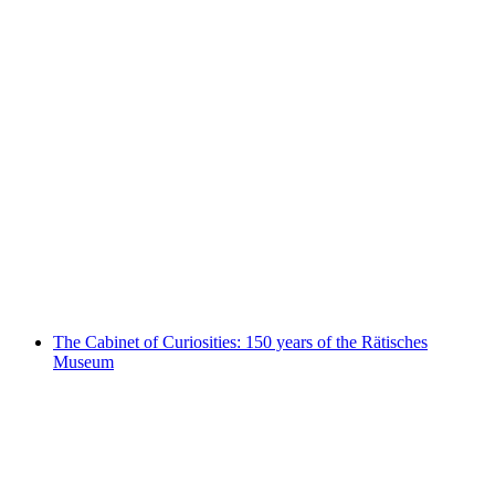
Albi Brun – Ein Universum zieht um
The Cabinet of Curiosities: 150 years of the Rätisches
Museum