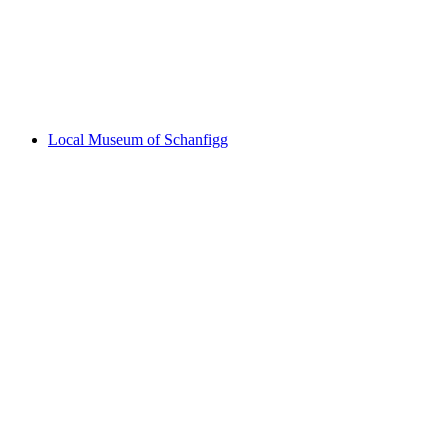
Heimatmuseum Schanfigg-Arosa
Local Museum of Schanfigg