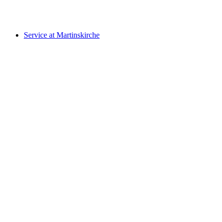
Voľný prístup
Service at Martinskirche
Service at Martinskirche