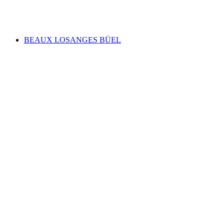
Voľný prístup
BEAUX LOSANGES BÜEL
BEAUX LOSANGES BÜEL