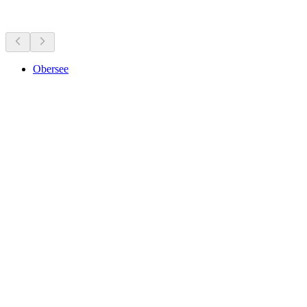
Zaujímavosti v okolí
Obersee
Obersee