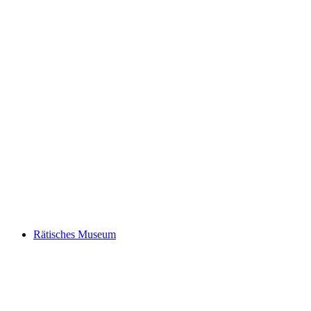
The Cabinet of Curiosities: 150 years of the
Rätisches Museum
Rätisches Museum