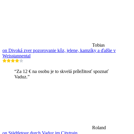
Tobias
on Divoká zver pozorovanie kôz, jelene, kamzíky a ďalšie v
Weisstannental
“Za 12 € na osobu je to skvelá príležitosť spoznať
Vaduz.”
Roland
on Städtletour durch Vaduz im Citytrain