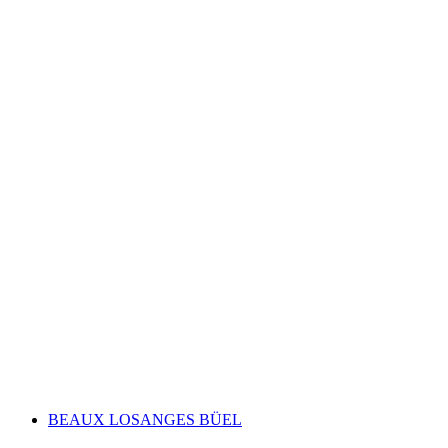
Cathedral Treasury Museum Chur
BEAUX LOSANGES BÜEL