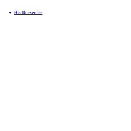
Voľný prístup
Health exercise
Health exercise