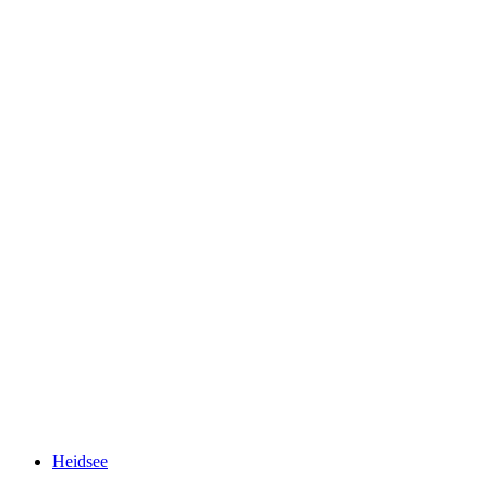
Alteinsee
Heidsee