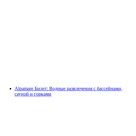
Спас Кальтбад Риги Вход в минеральный
бассейн с дневным билетом на подъемники
Риги
с человека
от CHF 92
Alpamare Билет: Водные развлечения с бассейнами,
сауной и горками