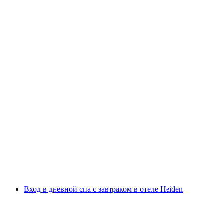
Посещение дневного спа с корзиной для спа
и обедом для дневных гостей в отеле
Lenkerhof
с человека
от CHF 130
Вход в дневной спа с завтраком в отеле Heiden