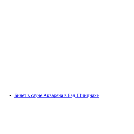
Билет в бассейн и на водные горки в Splash
and Spa
с человека
от CHF 39
Билет в сауне Акварена в Бад-Шинцнахе