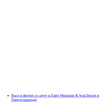
Приватный Ночной Спа в Отеле Каприкорн
Церматт
с человека
от CHF 50
Вход в фитнес и сауну в Eiger Mountain & Soul Resort в
Гриндельвальде