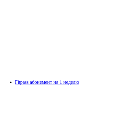
Термальный комплекс Бонг Энгядина в
Швице
с человека
от CHF 24
Fitpass абонемент на 1 неделю