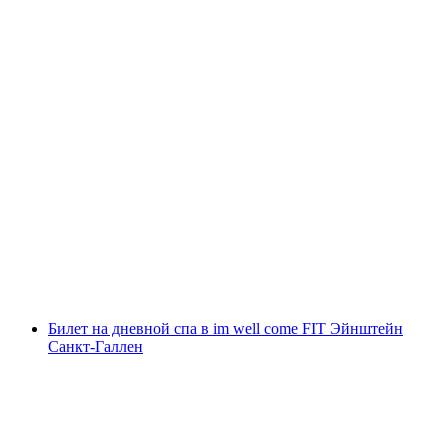
Билет в Термальный комплекс Овронна
с человека
от CHF 27
Билет на дневной спа в im well come FIT Эйнштейн
Санкт-Галлен