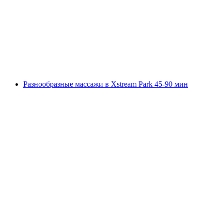
Церматте
с человека
от CHF 35
Разнообразные массажи в Xstream Park 45-90 мин