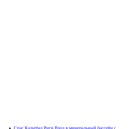
Fitpass абонемент на 1 неделю
с человека
от CHF 35
Спас Кальтбад Риги Вход в минеральный бассейн с