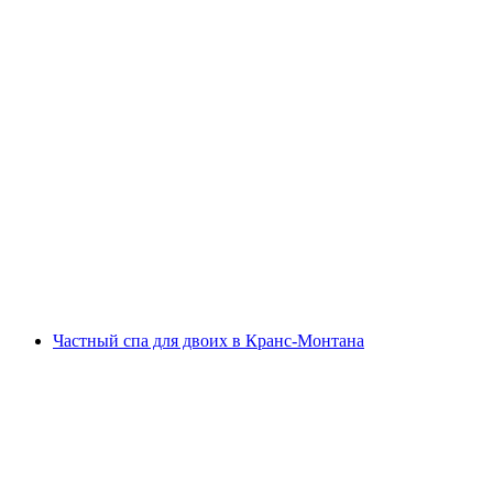
Разнообразные массажи в Xstream Park 45-
90 мин
с человека
от CHF 85
Частный спа для двоих в Кранс-Монтана