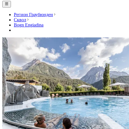
Регион Граубюнден
Сквол
Bogn Engiadina