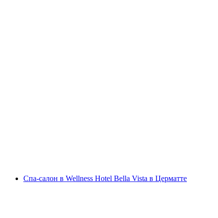
Личный спа-номер – моменты расслабления
вдвоём в Целерине
с человека
от CHF 200
Спа-салон в Wellness Hotel Bella Vista в Церматте