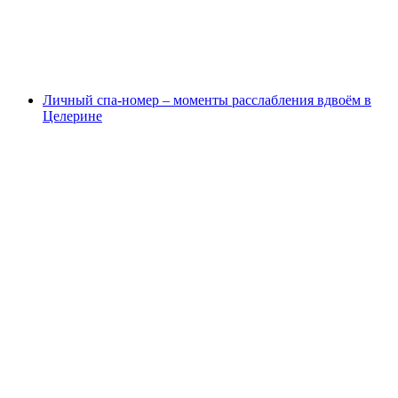
с человека
от CHF 79
Личный спа-номер – моменты расслабления вдвоём в
Целерине