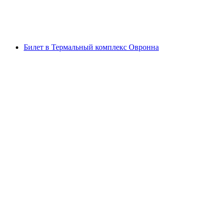
с человека
от CHF 40
Билет в Термальный комплекс Овронна