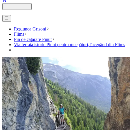
Regiunea Grisoni
Flims
Pin de cățărare Pinut
Via ferrata istoric Pinut pentru începători, începând din Flims