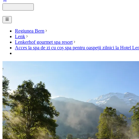
Regiunea Bern
Lenk
Lenkerhof gourmet spa resort
Acces la spa de zi cu coș spa pentru oaspeții zilnici la Hotel L