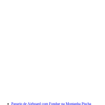
Tour de E-Mountainbike com Guia Privado em
Klosters
por pessoa
a partir de €334
Passeio de Airboard com Fondue na Montanha Pischa