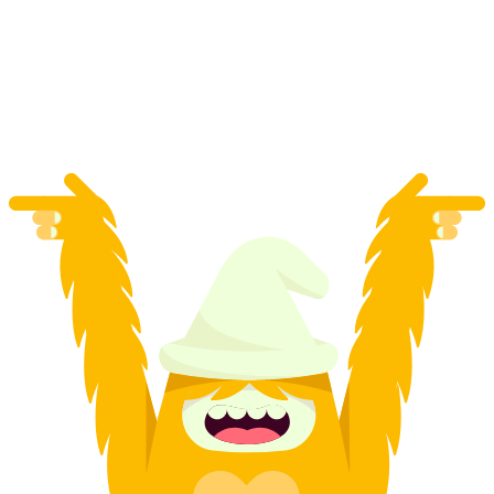
Passeio de Airboard com Fondue na Montanha
Pischa
por pessoa
a partir de €134