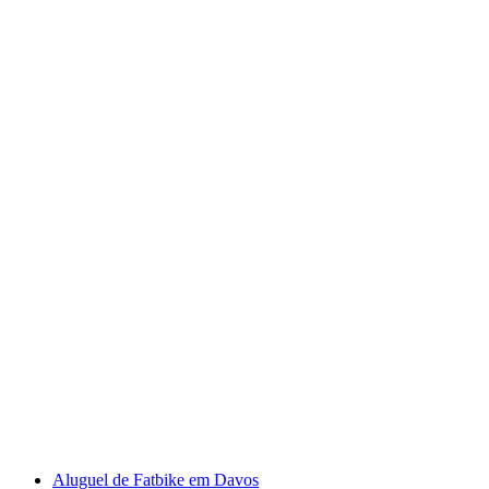
Dias de Enduro para Crianças nas Férias de
Verão em Davos
por pessoa
a partir de €323
Aluguel de Fatbike em Davos