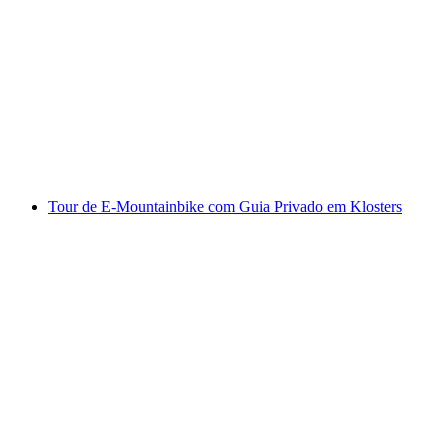
Aluguel de Fatbike em Davos
por pessoa
a partir de €245
Tour de E-Mountainbike com Guia Privado em Klosters