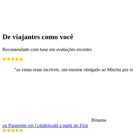
por pessoa
a partir de €557
De viajantes como você
Recomendado com base em avaliações recentes
“as vistas eram incríveis. um enorme obrigado ao Mischu por tor
Brianna
on Parapente em Grindelwald a partir do First