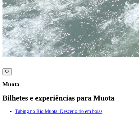
Muota
Bilhetes e experiências para Muota
Tubing no Rio Muota: Descer o rio em boias