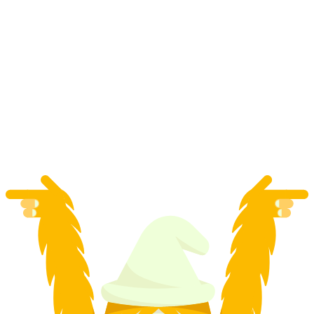
Bilhete diário Thunersee e Brienzersee no verão
por pessoa
a partir de €93