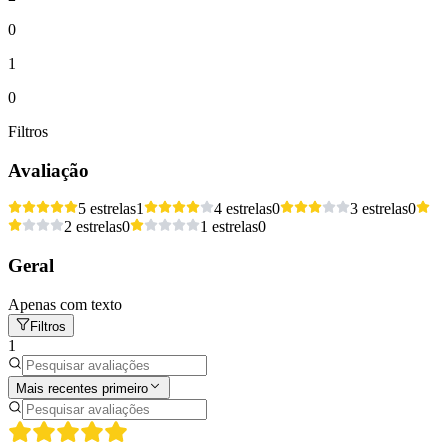
0
1
0
Filtros
Avaliação
5 estrelas
1
4 estrelas
0
3 estrelas
0
2 estrelas
0
1 estrelas
0
Geral
Apenas com texto
Filtros
1
Mais recentes primeiro