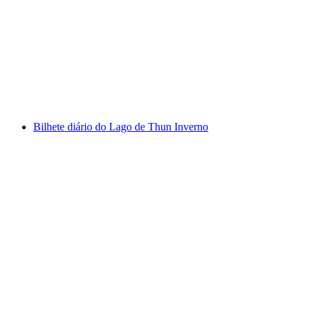
Bönigen - Ringgenberg Bilhete de percurso do
barco do Lago de Brienz
por pessoa
a partir de €6
Bilhete diário do Lago de Thun Inverno