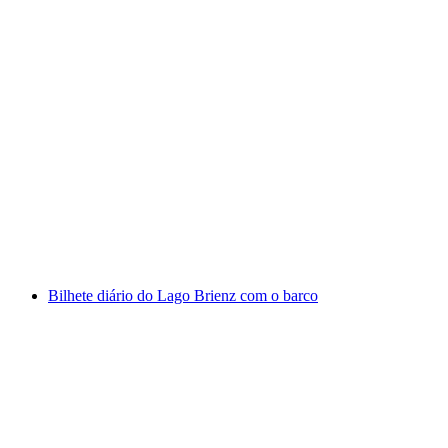
Bilhete diário do Lago de Thun Inverno
por pessoa
a partir de €93
Bilhete diário do Lago Brienz com o barco