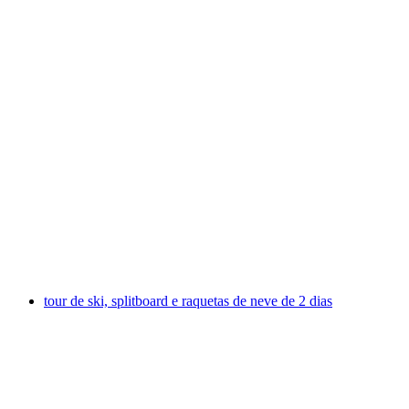
Retiro de Yoga 3 Dias no Toggenburgo
por pessoa
a partir de €1013
tour de ski, splitboard e raquetas de neve de 2 dias