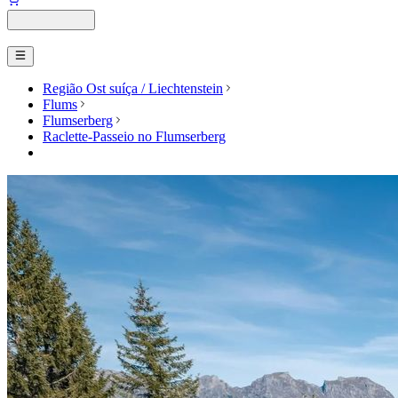
Região Ost suíça / Liechtenstein
Flums
Flumserberg
Raclette-Passeio no Flumserberg