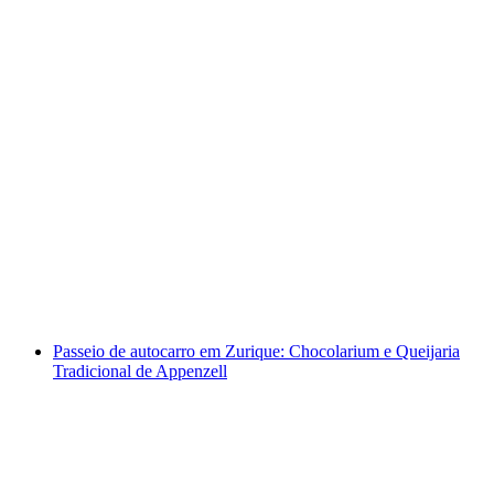
Em Zurique: Excusão de autocarro para
Interlaken
por pessoa
a partir de €66
Passeio de autocarro em Zurique: Chocolarium e Queijaria
Tradicional de Appenzell