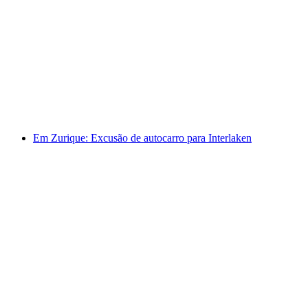
Rhinfall, Chocolarium e Queijeira Tradicional
de Appenzell
por pessoa
a partir de €130
Em Zurique: Excusão de autocarro para Interlaken