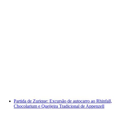
Passeio de autocarro de Zurique a Interlaken e
ao Schilthorn
por pessoa
a partir de €179
Partida de Zurique: Excursão de autocarro ao Rhinfall,
Chocolarium e Queijeira Tradicional de Appenzell