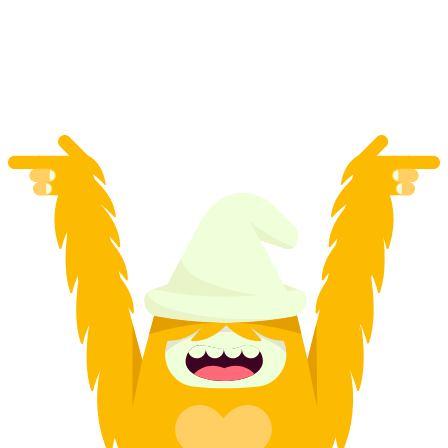
por pessoa
a partir de €88