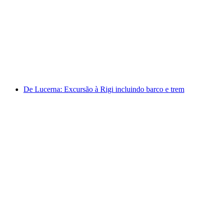
A partir de Lucerna: Passeio de um dia ao Titlis
para iniciantes no esqui
por pessoa
a partir de €195
De Lucerna: Excursão à Rigi incluindo barco e trem