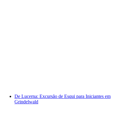
De Lucerna: Excursão à Rigi incluindo barco e
trem
por pessoa
a partir de €161
De Lucerna: Excursão de Esqui para Iniciantes em
Grindelwald