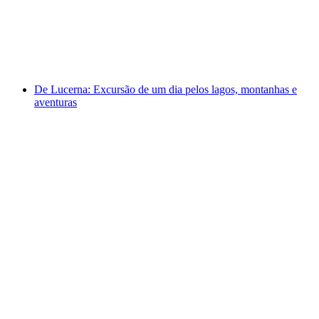
por pessoa
a partir de €329
De Lucerna: Excursão de um dia pelos lagos, montanhas e
aventuras