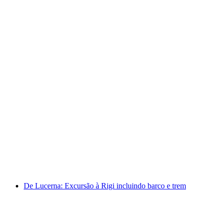
A partir de Lucerna: Passeio de um dia ao Titlis
para iniciantes no esqui
por pessoa
a partir de €195
De Lucerna: Excursão à Rigi incluindo barco e trem