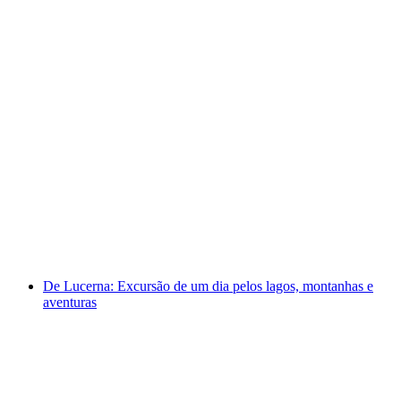
De Lucerna: Excursão de Esqui para Iniciantes
em Grindelwald
por pessoa
a partir de €329
De Lucerna: Excursão de um dia pelos lagos, montanhas e
aventuras