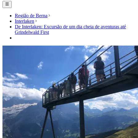
Região de Berna
Interlaken
De Interlaken: Excursão de um dia cheia de aventuras até
Grindelwald First