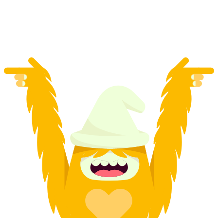
por pessoa
a partir de €78