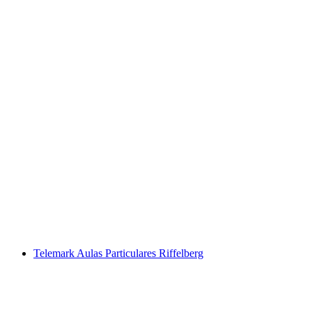
Curso básico de mountain bike privado a
partir de Zermatt
por pessoa
a partir de €301
Telemark Aulas Particulares Riffelberg