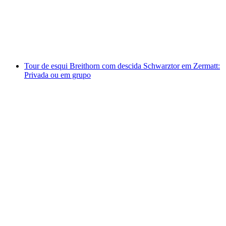
por pessoa
a partir de €351
Tour de esqui Breithorn com descida Schwarztor em Zermatt:
Privada ou em grupo