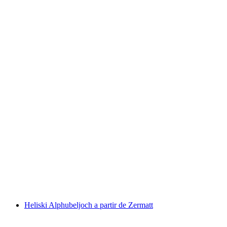
Tour de esqui Breithorn com descida
Schwarztor em Zermatt: Privada ou em grupo
por pessoa
a partir de €268
Heliski Alphubeljoch a partir de Zermatt