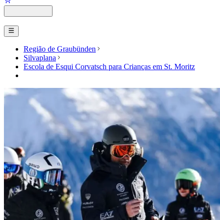
Região de Graubünden
Silvaplana
Escola de Esqui Corvatsch para Crianças em St. Moritz