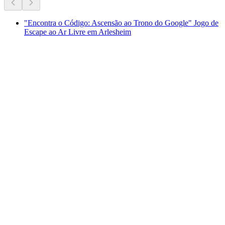
"Encontra o Código: Ascensão ao Trono do Google" Jogo de
Escape ao Ar Livre em Arlesheim