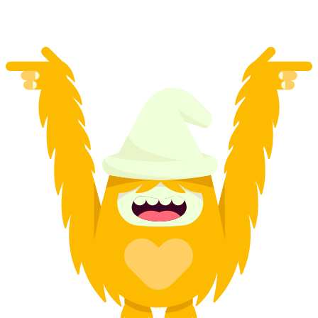
por pessoa
a partir de €39