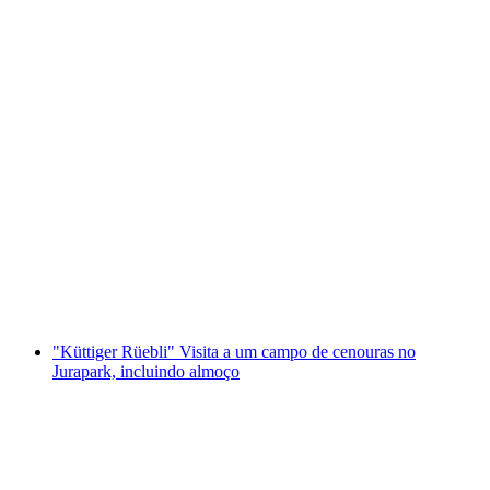
"Encontra o Código: Ascensão ao Trono do
Google" Jogo de Escape ao Ar Livre em
Arlesheim
por pessoa
a partir de €45
"Küttiger Rüebli" Visita a um campo de cenouras no
Jurapark, incluindo almoço