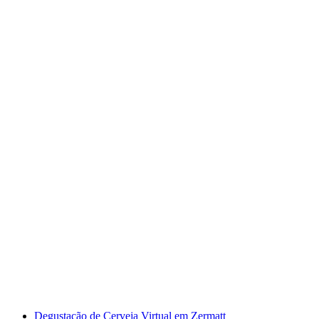
Berner Apero Tour
por pessoa
a partir de €77
Degustação de Cerveja Virtual em Zermatt