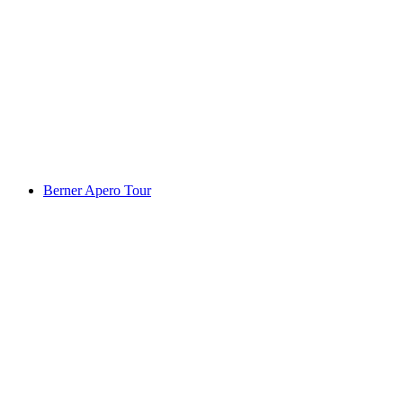
Fondue ao ar livre em Zermatt: uma
experiência em grupo sob as estrelas
por pessoa
a partir de €117
Berner Apero Tour