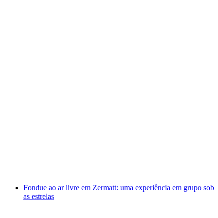
Caminhada Gastronómica “Horugüet” em
Zermatt
por pessoa
a partir de €220
Fondue ao ar livre em Zermatt: uma experiência em grupo sob
as estrelas