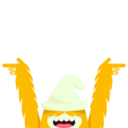
Degustação de Cerveja Virtual em Zermatt
por pessoa
a partir de €44